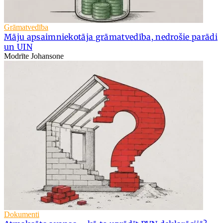
Grāmatvedība
Māju apsaimniekotāja grāmatvedība, nedrošie parādi
un UIN
Modrīte Johansone
Dokumenti