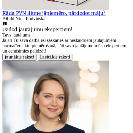
Kāda PVN likme jāpiemēro, pārdodot māju?
Atbild Ņina Podvinska
Uzdod jautājumu ekspertiem!
Tavs jautājums
Ja arī Tu savā darbā esi saskāries ar neskaidriem jautājumiem
normatīvo aktu piemērošanā, sūti savu jautājumu mūsu ekspertiem
un centīsimies palīdzēt!
Jaunākie raksti
Lasītākie raksti