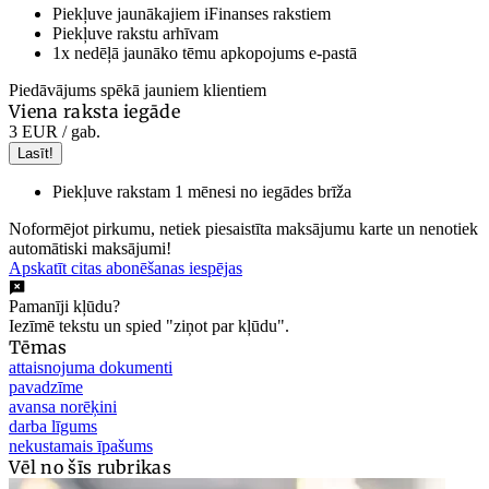
Piekļuve jaunākajiem iFinanses rakstiem
Piekļuve rakstu arhīvam
1x nedēļā jaunāko tēmu apkopojums e-pastā
Piedāvājums spēkā jauniem klientiem
Viena raksta iegāde
3 EUR
/ gab.
Lasīt!
Piekļuve rakstam 1 mēnesi no iegādes brīža
Noformējot pirkumu, netiek piesaistīta maksājumu karte un nenotiek
automātiski maksājumi!
Apskatīt citas abonēšanas iespējas
Pamanīji kļūdu?
Iezīmē tekstu un spied "ziņot par kļūdu".
Tēmas
attaisnojuma dokumenti
pavadzīme
avansa norēķini
darba līgums
nekustamais īpašums
Vēl no šīs rubrikas