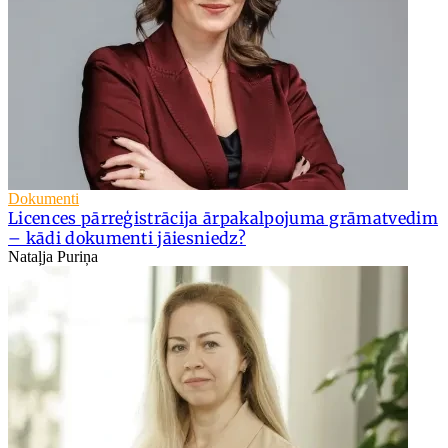
Dokumenti
Licences pārreģistrācija ārpakalpojuma grāmatvedim
– kādi dokumenti jāiesniedz?
Nataļja Puriņa