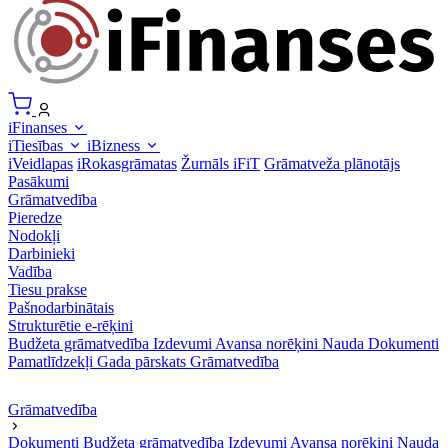
iFinanses
iTiesības
iBizness
iVeidlapas
iRokasgrāmatas
Žurnāls iFiT
Grāmatveža plānotājs
Pasākumi
Grāmatvedība
Pieredze
Nodokļi
Darbinieki
Vadība
Tiesu prakse
Pašnodarbinātais
Strukturētie e-rēķini
Budžeta grāmatvedība
Izdevumi
Avansa norēķini
Nauda
Dokumenti
Pamatlīdzekļi
Gada pārskats
Grāmatvedība
Grāmatvedība
Dokumenti
Budžeta grāmatvedība
Izdevumi
Avansa norēķini
Nauda