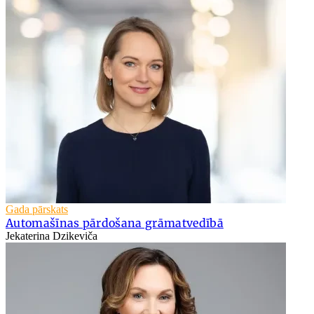
Gada pārskats
Automašīnas pārdošana grāmatvedībā
Jekaterina Dzikeviča