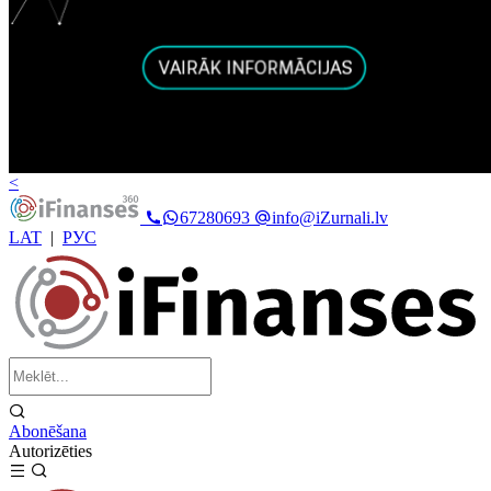
<
67280693
info@iZurnali.lv
LAT
|
РУС
Abonēšana
Autorizēties