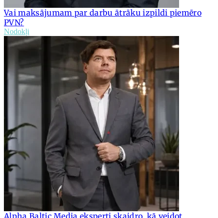
Vai maksājumam par darbu ātrāku izpildi piemēro
PVN?
Nodokļi
Alpha Baltic Media eksperti skaidro, kā veidot