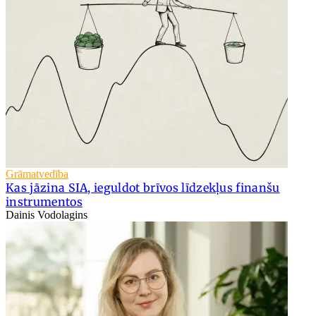
Grāmatvedība
Kas jāzina SIA, ieguldot brīvos līdzekļus finanšu
instrumentos
Dainis Vodolagins