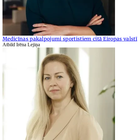
Medicīnas pakalpojumi sportistiem citā Eiropas valstī
Atbild Irēna Lejiņa