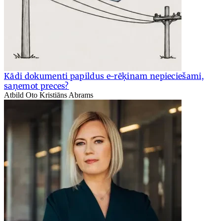
Kādi dokumenti papildus e-rēķinam nepieciešami,
saņemot preces?
Atbild Oto Kristiāns Abrams