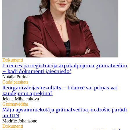
Dokumenti
Licences pārreģistrācija ārpakalpojuma grāmatvedim
– kādi dokumenti jāiesniedz?
Nataļja Puriņa
Gada pārskats
Reorganizācijas rezultāts – bilancē vai peļņas vai
zaudējumu aprēķinā?
Jeļena Mihejenkova
Grāmatvedība
Māju apsaimniekotāja grāmatvedība, nedrošie parādi
un UIN
Modrīte Johansone
Dokumenti