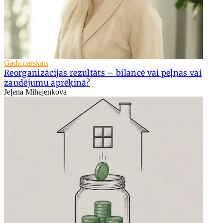
Gada pārskats
Reorganizācijas rezultāts – bilancē vai peļņas vai
zaudējumu aprēķinā?
Jeļena Mihejenkova