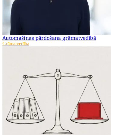
Automašīnas pārdošana grāmatvedībā
Grāmatvedība