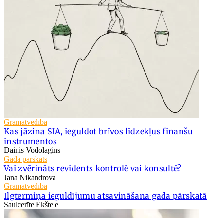
Grāmatvedība
Kas jāzina SIA, ieguldot brīvos līdzekļus finanšu
instrumentos
Dainis Vodolagins
Gada pārskats
Vai zvērināts revidents kontrolē vai konsultē?
Jana Nikandrova
Grāmatvedība
Ilgtermiņa ieguldījumu atsavināšana gada pārskatā
Saulcerīte Ekštele