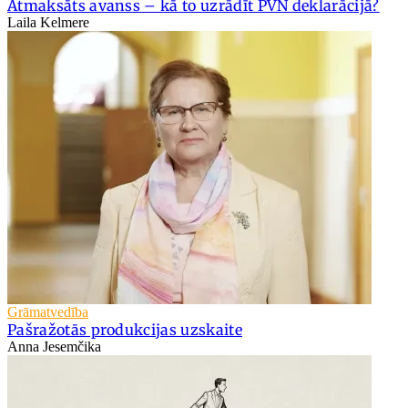
Atmaksāts avanss – kā to uzrādīt PVN deklarācijā?
Laila Kelmere
Grāmatvedība
Pašražotās produkcijas uzskaite
Anna Jesemčika