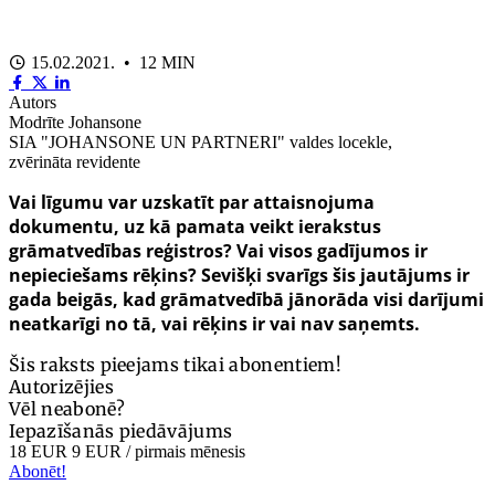
15.02.2021. • 12 MIN
Autors
Modrīte Johansone
SIA "JOHANSONE UN PARTNERI" valdes locekle,
zvērināta revidente
Vai līgumu var uzskatīt par attaisnojuma
dokumentu, uz kā pamata veikt ierakstus
grāmatvedības reģistros? Vai visos gadījumos ir
nepieciešams rēķins? Sevišķi svarīgs šis jautājums ir
gada beigās, kad grāmatvedībā jānorāda visi darījumi
neatkarīgi no tā, vai rēķins ir vai nav saņemts.
Šis raksts pieejams tikai abonentiem!
Autorizējies
Vēl neabonē?
Iepazīšanās piedāvājums
18 EUR
9 EUR
/ pirmais mēnesis
Abonēt!