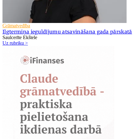
Grāmatvedība
Ilgtermiņa ieguldījumu atsavināšana gada pārskatā
Saulcerīte Ekštele
Uz rubriku >