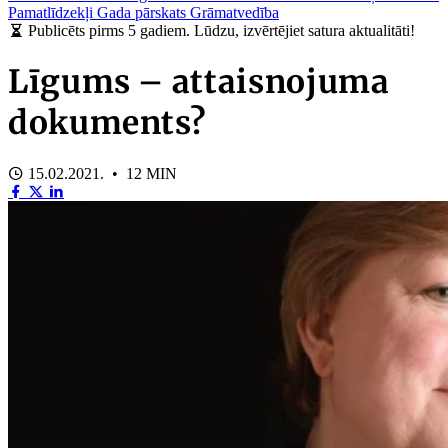
Pamatlīdzekļi
Gada pārskats
Grāmatvedība
Publicēts pirms 5 gadiem. Lūdzu, izvērtējiet satura aktualitāti!
Līgums – attaisnojuma
dokuments?
15.02.2021. • 12 MIN