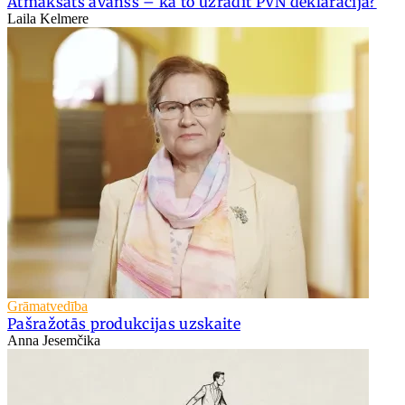
Atmaksāts avanss – kā to uzrādīt PVN deklarācijā?
Laila Kelmere
Grāmatvedība
Pašražotās produkcijas uzskaite
Anna Jesemčika