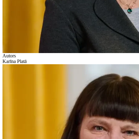
Autors
Karīna Platā