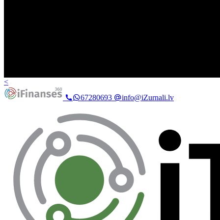
<
67280693
info@iZurnali.lv