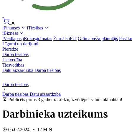
iFinanses
iTiesības
iBizness
iVeidlapas
iRokasgrāmatas
Žurnāls iFiT
Grāmatveža plānotājs
Pasāk
Līgumi un darījumi
Pieredze
Darba tiesības
Lietvedība
Tiesvedības
Datu aizsardzība
Darba tiesības
Darba tiesības
Darba tiesības
Datu aizsardzība
Publicēts pirms 3 gadiem. Lūdzu, izvērtējiet satura aktualitāti!
Darbinieka uzteikums
05.02.2024. • 12 MIN