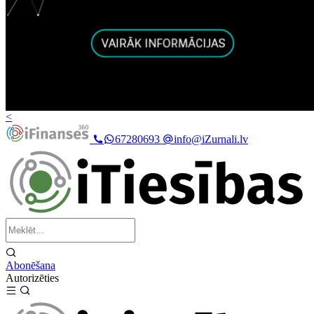
<
67280693
info@iZurnali.lv
Abonēšana
Autorizēties