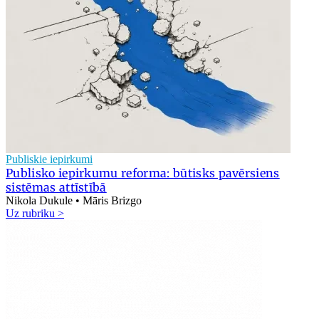
Publiskie iepirkumi
Publisko iepirkumu reforma: būtisks pavērsiens
sistēmas attīstībā
Nikola Dukule • Māris Brizgo
Uz rubriku >