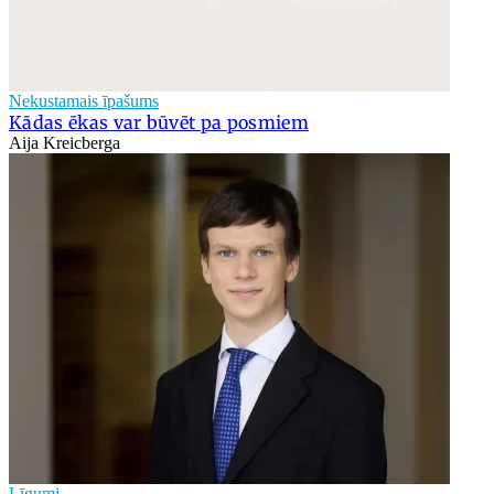
Nekustamais īpašums
Kādas ēkas var būvēt pa posmiem
Aija Kreicberga
Līgumi