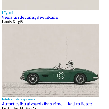
Līgumi
Viens aizdevums, divi likumi
Lauris Klagišs
Intelektuālais īpašums
Autortiesību aizsardzības zīme – kad to lietot?
Dr. iur. Ingrīda Veikša