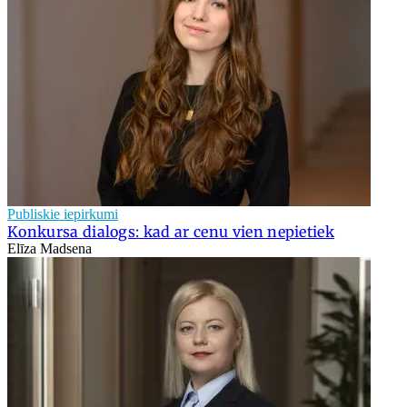
Publiskie iepirkumi
Konkursa dialogs: kad ar cenu vien nepietiek
Elīza Madsena