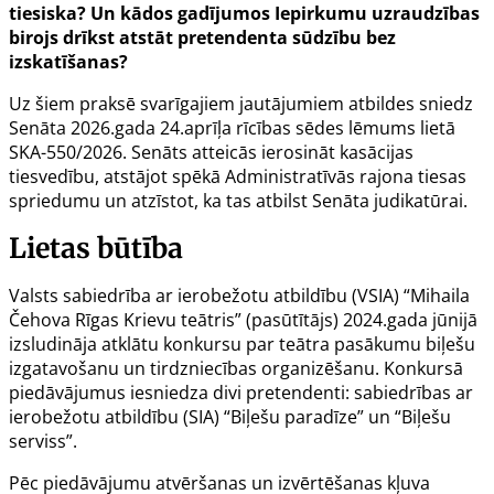
tiesiska? Un kādos gadījumos Iepirkumu uzraudzības
birojs drīkst atstāt pretendenta sūdzību bez
izskatīšanas?
Uz šiem praksē svarīgajiem jautājumiem atbildes sniedz
Senāta 2026.gada 24.aprīļa rīcības sēdes
lēmums lietā
SKA-550/2026
. Senāts atteicās ierosināt kasācijas
tiesvedību, atstājot spēkā Administratīvās rajona tiesas
spriedumu un atzīstot, ka tas atbilst Senāta judikatūrai.
Lietas būtība
Valsts sabiedrība ar ierobežotu atbildību (VSIA) “Mihaila
Čehova Rīgas Krievu teātris” (pasūtītājs) 2024.gada jūnijā
izsludināja atklātu konkursu par teātra pasākumu biļešu
izgatavošanu un tirdzniecības organizēšanu. Konkursā
piedāvājumus iesniedza divi pretendenti: sabiedrības ar
ierobežotu atbildību (SIA) “Biļešu paradīze” un “Biļešu
serviss”.
Pēc piedāvājumu atvēršanas un izvērtēšanas kļuva