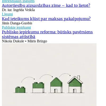
Intelektuālais īpašums
Autortiesību aizsardzības zīme – kad to lietot?
Dr. iur. Ingrīda Veikša
Līgumi
Kad ieteikums kļūst par maksas pakalpojumu?
Jānis Danga-Guobis
Publiskie iepirkumi
Publisko iepirkumu reforma: būtisks pavērsiens
sistēmas attīstībā
Nikola Dukule • Māris Brizgo