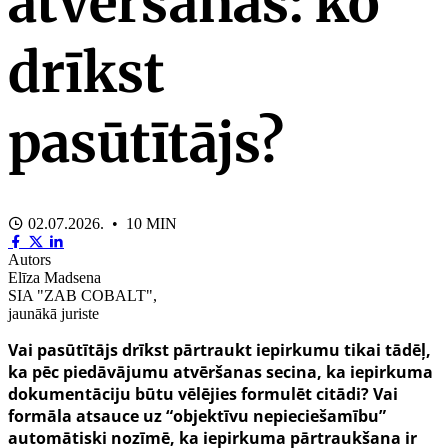
atvēršanas: ko
drīkst
pasūtītājs?
02.07.2026. • 10 MIN
Autors
Elīza Madsena
SIA "ZAB COBALT",
jaunākā juriste
Vai pasūtītājs drīkst pārtraukt iepirkumu tikai tādēļ,
ka pēc piedāvājumu atvēršanas secina, ka iepirkuma
dokumentāciju būtu vēlējies formulēt citādi? Vai
formāla atsauce uz “objektīvu nepieciešamību”
automātiski nozīmē, ka iepirkuma pārtraukšana ir