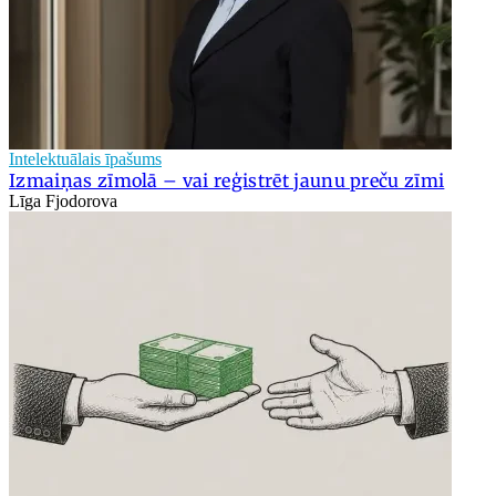
Intelektuālais īpašums
Izmaiņas zīmolā – vai reģistrēt jaunu preču zīmi
Līga Fjodorova