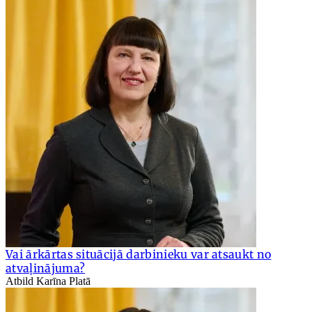
Vai ārkārtas situācijā darbinieku var atsaukt no
atvaļinājuma?
Atbild Karīna Platā