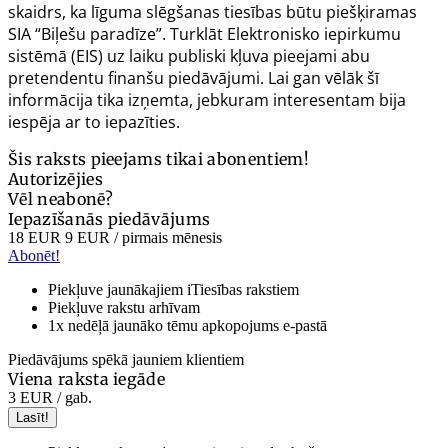
skaidrs, ka līguma slēgšanas tiesības būtu piešķiramas
SIA “Biļešu paradīze”. Turklāt Elektronisko iepirkumu
sistēmā (EIS) uz laiku publiski kļuva pieejami abu
pretendentu finanšu piedāvājumi. Lai gan vēlāk šī
informācija tika izņemta, jebkuram interesentam bija
iespēja ar to iepazīties.
Šis raksts pieejams tikai abonentiem!
Autorizējies
Vēl neabonē?
Iepazīšanās piedāvājums
18 EUR
9 EUR
/ pirmais mēnesis
Abonēt!
Piekļuve jaunākajiem iTiesības rakstiem
Piekļuve rakstu arhīvam
1x nedēļā jaunāko tēmu apkopojums e-pastā
Piedāvājums spēkā jauniem klientiem
Viena raksta iegāde
3 EUR
/ gab.
Lasīt!