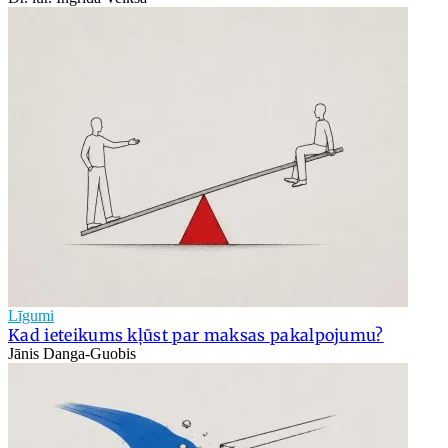
Līgumi
Kad ieteikums kļūst par maksas pakalpojumu?
Jānis Danga-Guobis