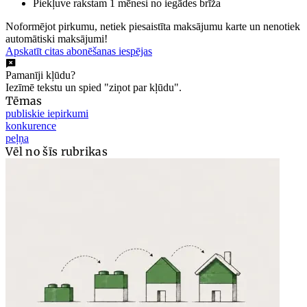
Piekļuve rakstam 1 mēnesi no iegādes brīža
Noformējot pirkumu, netiek piesaistīta maksājumu karte un nenotiek
automātiski maksājumi!
Apskatīt citas abonēšanas iespējas
Pamanīji kļūdu?
Iezīmē tekstu un spied "ziņot par kļūdu".
Tēmas
publiskie iepirkumi
konkurence
peļņa
Vēl no šīs rubrikas