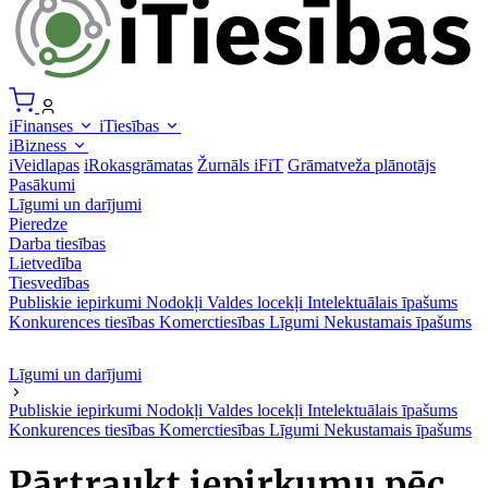
iFinanses
iTiesības
iBizness
iVeidlapas
iRokasgrāmatas
Žurnāls iFiT
Grāmatveža plānotājs
Pasākumi
Līgumi un darījumi
Pieredze
Darba tiesības
Lietvedība
Tiesvedības
Publiskie iepirkumi
Nodokļi
Valdes locekļi
Intelektuālais īpašums
Konkurences tiesības
Komerctiesības
Līgumi
Nekustamais īpašums
Līgumi un darījumi
Publiskie iepirkumi
Nodokļi
Valdes locekļi
Intelektuālais īpašums
Konkurences tiesības
Komerctiesības
Līgumi
Nekustamais īpašums
Pārtraukt iepirkumu pēc