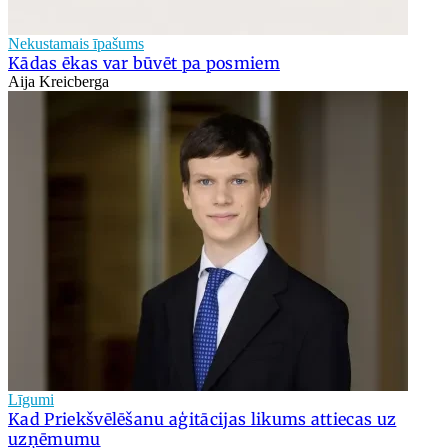
Nekustamais īpašums
Kādas ēkas var būvēt pa posmiem
Aija Kreicberga
Līgumi
Kad Priekšvēlēšanu aģitācijas likums attiecas uz
uzņēmumu