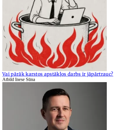
Vai pārāk karstos apstākļos darbs ir jāpārtrauc?
Atbild Inese Sūna