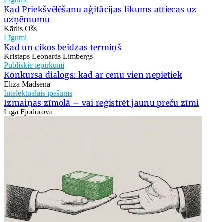
Kad Priekšvēlēšanu aģitācijas likums attiecas uz
uzņēmumu
Kārlis Ošs
Līgumi
Kad un cikos beidzas termiņš
Kristaps Leonards Limbergs
Publiskie iepirkumi
Konkursa dialogs: kad ar cenu vien nepietiek
Elīza Madsena
Intelektuālais īpašums
Izmaiņas zīmolā – vai reģistrēt jaunu preču zīmi
Līga Fjodorova