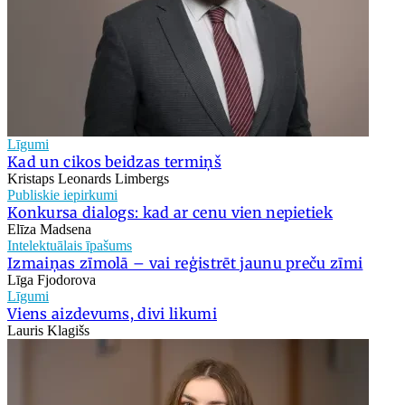
Līgumi
Kad un cikos beidzas termiņš
Kristaps Leonards Limbergs
Publiskie iepirkumi
Konkursa dialogs: kad ar cenu vien nepietiek
Elīza Madsena
Intelektuālais īpašums
Izmaiņas zīmolā – vai reģistrēt jaunu preču zīmi
Līga Fjodorova
Līgumi
Viens aizdevums, divi likumi
Lauris Klagišs