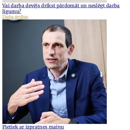
Vai darba devējs drīkst pārdomāt un neslēgt darba
līgumu?
Darba tiesības
Pietiek ar izpratnes maiņu