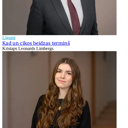
Līgumi
Kad un cikos beidzas termiņš
Kristaps Leonards Limbergs