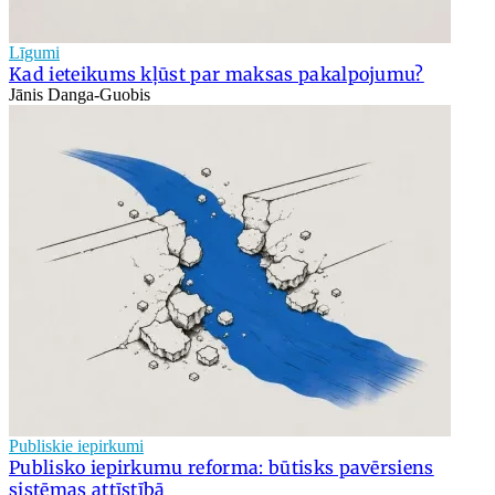
Līgumi
Kad ieteikums kļūst par maksas pakalpojumu?
Jānis Danga-Guobis
Publiskie iepirkumi
Publisko iepirkumu reforma: būtisks pavērsiens
sistēmas attīstībā