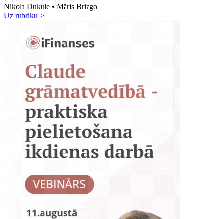
Nikola Dukule • Māris Brizgo
Uz rubriku >