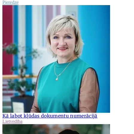
Pieredze
Kā labot kļūdas dokumentu numerācijā
Lietvedība