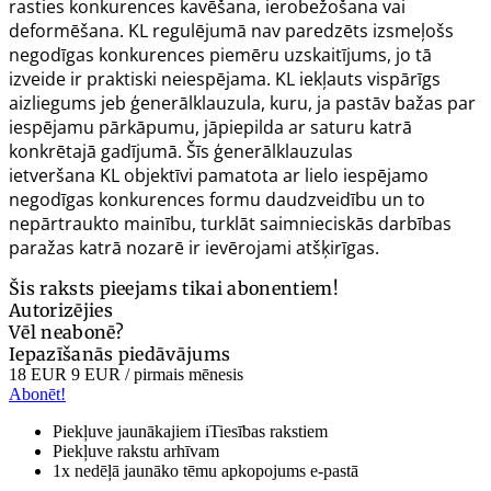
rasties konkurences kavēšana, ierobežošana vai
deformēšana.
KL
regulējumā nav paredzēts izsmeļošs
negodīgas konkurences piemēru uzskaitījums, jo tā
izveide ir praktiski neiespējama.
KL
iekļauts vispārīgs
aizliegums jeb ģenerālklauzula, kuru, ja pastāv bažas par
iespējamu pārkāpumu, jāpiepilda ar saturu katrā
konkrētajā gadījumā. Šīs ģenerālklauzulas
ietveršana
KL
objektīvi pamatota ar lielo iespējamo
negodīgas konkurences formu daudzveidību un to
nepārtraukto mainību, turklāt saimnieciskās darbības
paražas katrā nozarē ir ievērojami atšķirīgas.
Šis raksts pieejams tikai abonentiem!
Autorizējies
Vēl neabonē?
Iepazīšanās piedāvājums
18 EUR
9 EUR
/ pirmais mēnesis
Abonēt!
Piekļuve jaunākajiem iTiesības rakstiem
Piekļuve rakstu arhīvam
1x nedēļā jaunāko tēmu apkopojums e-pastā