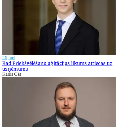
Līgumi
Kad Priekšvēlēšanu aģitācijas likums attiecas uz
uzņēmumu
Kārlis Ošs