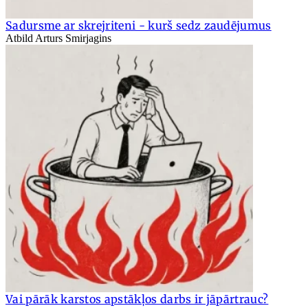
Sadursme ar skrejriteni - kurš sedz zaudējumus
Atbild Arturs Smirjagins
Vai pārāk karstos apstākļos darbs ir jāpārtrauc?