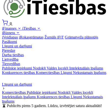
iFinanses
iTiesības
iBizness
iVeidlapas
iRokasgrāmatas
Žurnāls iFiT
Grāmatveža plānotājs
Pasākumi
Līgumi un darījumi
Pieredze
Darba tiesības
Lietvedība
Tiesvedības
Publiskie iepirkumi
Nodokļi
Valdes locekļi
Intelektuālais īpašums
Konkurences tiesības
Komerctiesības
Līgumi
Nekustamais īpašums
Līgumi un darījumi
Komerctiesības
Publiskie iepirkumi
Nodokļi
Valdes locekļi
Intelektuālais īpašums
Konkurences tiesības
Līgumi
Nekustamais
īpašums
Publicēts pirms 5 gadiem. Lūdzu, izvērtējiet satura aktualitāti!