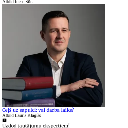
Atbild Inese Sūna
Ceļš uz sapulci: vai darba laiks?
Atbild Lauris Klagišs
Uzdod jautājumu ekspertiem!