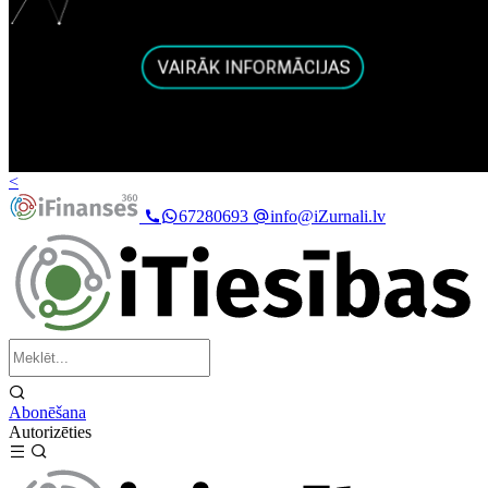
<
67280693
info@iZurnali.lv
Abonēšana
Autorizēties