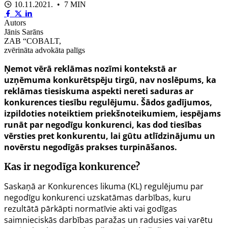
10.11.2021. • 7 MIN
Autors
Jānis Sarāns
ZAB “COBALT,
zvērināta advokāta palīgs
Ņemot vērā reklāmas nozīmi kontekstā ar
uzņēmuma konkurētspēju tirgū, nav noslēpums, ka
reklāmas tiesiskuma aspekti nereti saduras ar
konkurences tiesību regulējumu. Šādos gadījumos,
izpildoties noteiktiem priekšnoteikumiem, iespējams
runāt par negodīgu konkurenci, kas dod tiesības
vērsties pret konkurentu, lai gūtu atlīdzinājumu un
novērstu negodīgās prakses turpināšanos.
Kas ir negodīga konkurence?
Saskaņā ar
Konkurences likuma
(KL) regulējumu par
negodīgu konkurenci uzskatāmas darbības, kuru
rezultātā pārkāpti normatīvie akti vai godīgas
saimnieciskās darbības paražas un radusies vai varētu