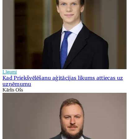
Līgumi
Kad Priekšvēlēšanu aģitācijas likums attiecas uz
uzņēmumu
Kārlis Ošs