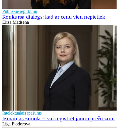
Publiskie iepirkumi
Konkursa dialogs: kad ar cenu vien nepietiek
Elīza Madsena
Intelektuālais īpašums
Izmaiņas zīmolā – vai reģistrēt jaunu preču zīmi
Līga Fjodorova