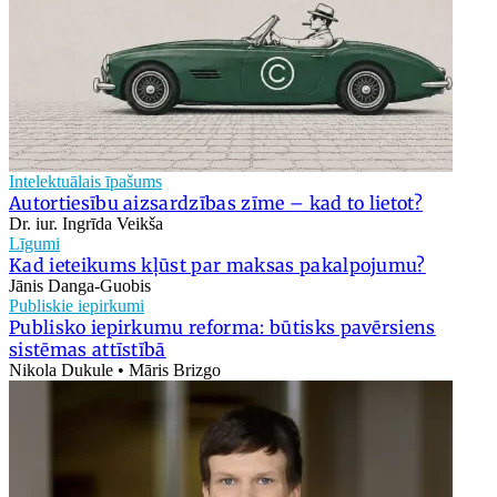
Intelektuālais īpašums
Autortiesību aizsardzības zīme – kad to lietot?
Dr. iur. Ingrīda Veikša
Līgumi
Kad ieteikums kļūst par maksas pakalpojumu?
Jānis Danga-Guobis
Publiskie iepirkumi
Publisko iepirkumu reforma: būtisks pavērsiens
sistēmas attīstībā
Nikola Dukule • Māris Brizgo