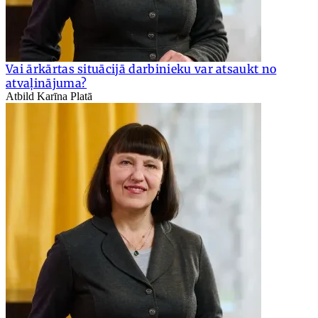
Vai ārkārtas situācijā darbinieku var atsaukt no
atvaļinājuma?
Atbild Karīna Platā