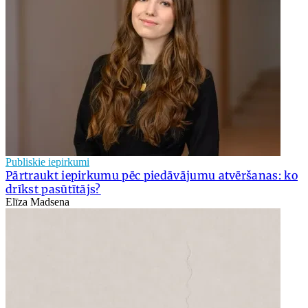
Publiskie iepirkumi
Pārtraukt iepirkumu pēc piedāvājumu atvēršanas: ko
drīkst pasūtītājs?
Elīza Madsena