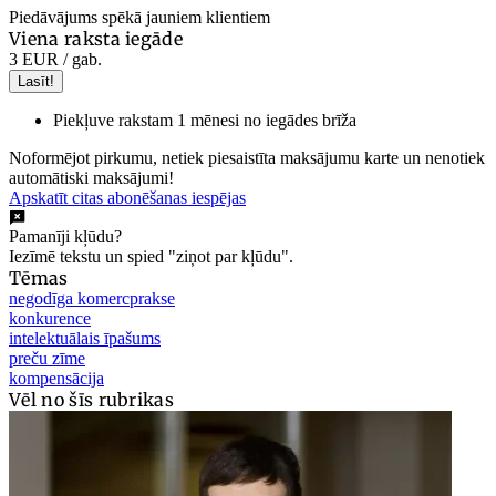
Piedāvājums spēkā jauniem klientiem
Viena raksta iegāde
3 EUR
/ gab.
Lasīt!
Piekļuve rakstam 1 mēnesi no iegādes brīža
Noformējot pirkumu, netiek piesaistīta maksājumu karte un nenotiek
automātiski maksājumi!
Apskatīt citas abonēšanas iespējas
Pamanīji kļūdu?
Iezīmē tekstu un spied "ziņot par kļūdu".
Tēmas
negodīga komercprakse
konkurence
intelektuālais īpašums
preču zīme
kompensācija
Vēl no šīs rubrikas