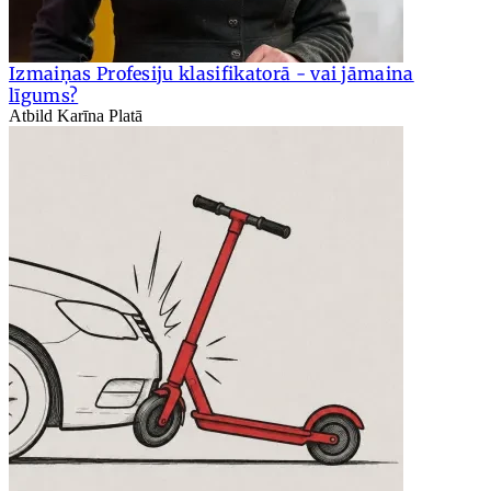
Izmaiņas Profesiju klasifikatorā - vai jāmaina
līgums?
Atbild Karīna Platā