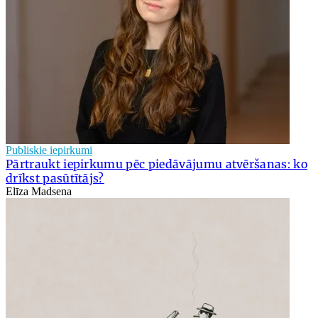
Publiskie iepirkumi
Pārtraukt iepirkumu pēc piedāvājumu atvēršanas: ko
drīkst pasūtītājs?
Elīza Madsena