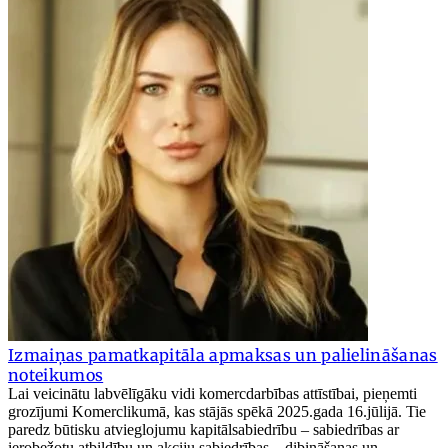
Izmaiņas pamatkapitāla apmaksas un palielināšanas
noteikumos
Lai veicinātu labvēlīgāku vidi komercdarbības attīstībai, pieņemti
grozījumi Komerclikumā, kas stājās spēkā 2025.gada 16.jūlijā. Tie
paredz būtisku atvieglojumu kapitālsabiedrību – sabiedrības ar
ierobežotu atbildību un akciju sabiedrības – dibināšanas un