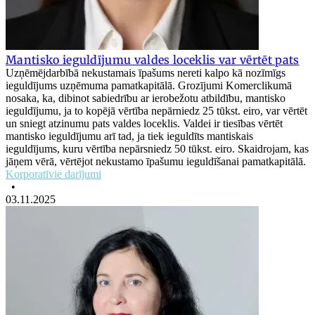
Mantisko ieguldījumu valdes loceklis var vērtēt pats
Uzņēmējdarbībā nekustamais īpašums nereti kalpo kā nozīmīgs
ieguldījums uzņēmuma pamatkapitālā. Grozījumi Komerclikumā
nosaka, ka, dibinot sabiedrību ar ierobežotu atbildību, mantisko
ieguldījumu, ja to kopējā vērtība nepārniedz 25 tūkst. eiro, var vērtēt
un sniegt atzinumu pats valdes loceklis. Valdei ir tiesības vērtēt
mantisko ieguldījumu arī tad, ja tiek ieguldīts mantiskais
ieguldījums, kuru vērtība nepārsniedz 50 tūkst. eiro. Skaidrojam, kas
jāņem vērā, vērtējot nekustamo īpašumu ieguldīšanai pamatkapitālā.
Korporatīvie darījumi
•
03.11.2025