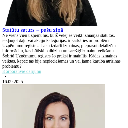
Statūtu saturs – pašu ziņā
Ne viens vien uzņēmums, kurš vēlējies veikt izmaiņas statūtos,
iekļaujot daļu vai akciju kategorijas, ir saskāries ar problēmu –
Uzņēmumu reģistrs atsaka izdarīt izmaiņas, pieprasot detalizētu
informāciju, kas būtiski paildzina un sarežģī izmaiņu veikšanu.
Šobrīd Uzņēmumu reģistrs šo praksi ir mainījis. Kādas izmaiņas
veiktas, kāpēc tās bija nepieciešamas un vai jaunā kārtība atrisinās
problēmu?
Korporatīvie darījumi
•
16.09.2025