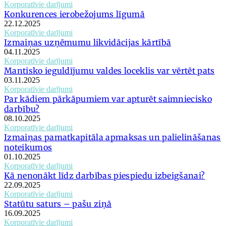
Korporatīvie darījumi
Konkurences ierobežojums līgumā
22.12.2025
Korporatīvie darījumi
Izmaiņas uzņēmumu likvidācijas kārtībā
04.11.2025
Korporatīvie darījumi
Mantisko ieguldījumu valdes loceklis var vērtēt pats
03.11.2025
Korporatīvie darījumi
Par kādiem pārkāpumiem var apturēt saimniecisko
darbību?
08.10.2025
Korporatīvie darījumi
Izmaiņas pamatkapitāla apmaksas un palielināšanas
noteikumos
01.10.2025
Korporatīvie darījumi
Kā nenonākt līdz darbības piespiedu izbeigšanai?
22.09.2025
Korporatīvie darījumi
Statūtu saturs – pašu ziņā
16.09.2025
Korporatīvie darījumi