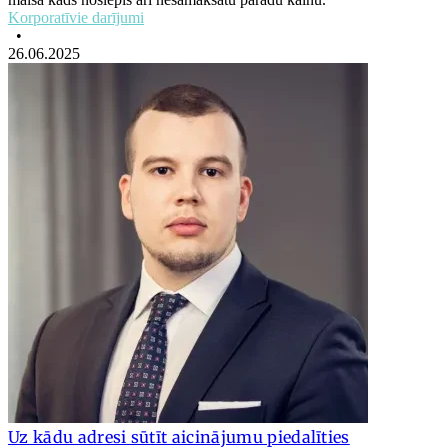
Korporatīvie darījumi
•
26.06.2025
Uz kādu adresi sūtīt aicinājumu piedalīties