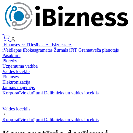
iFinanses
iTiesības
iBizness
iVeidlapas
iRokasgrāmatas
Žurnāls iFiT
Grāmatveža plānotājs
Pasākumi
Pieredze
Uzņēmuma vadība
Valdes loceklis
Finanses
Elektronizācija
Jaunais uzņēmējs
Korporatīvie darījumi
Dalībnieks un valdes loceklis
Valdes loceklis
Korporatīvie darījumi
Dalībnieks un valdes loceklis