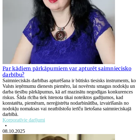
Par kādiem pārkāpumiem var apturēt saimniecisko
darbību?
Saimnieciskās darbības apturēšana ir būtisks tiesisks instruments, ko
Valsts ieņēmumu dienests piemēro, lai novērstu smagus nodokļu un
darba tiesību pārkāpumus, kā arī mazinātu negodīgas konkurences
riskus. Šāda rīcība tiek īstenota tikai noteiktos gadījumos, kad
konstatēta, piemēram, nereģistrēta nodarbinātība, izvairīšanās no
nodokļu nomaksas vai neatbilstošu ierīču lietošana saimnieciskajā
darbībā.
Korporatīvie darījumi
•
08.10.2025