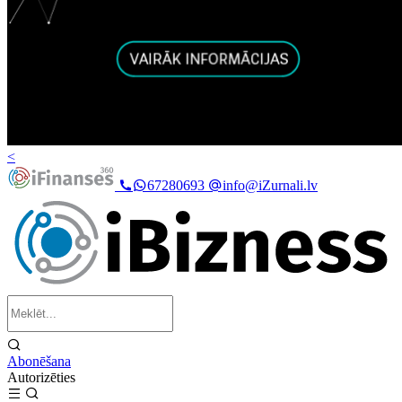
<
67280693
info@iZurnali.lv
Abonēšana
Autorizēties