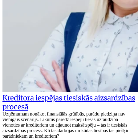
Kreditora iespējas tiesiskās aizsardzības
procesā
Uzņēmumam nonākot finansiālās grūtībās, parādu piedziņa nav
vienīgais scenārijs. Likums paredz iespēju tiesas uzraudzībā
vienoties ar kreditoriem un atjaunot maksātspēju – tas ir tiesiskās
aizsardzības process. Kā tas darbojas un kādas tiesības tas piešķir
parādniekam un kreditoriem?