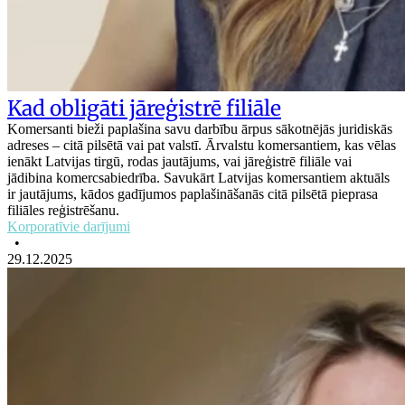
Kad obligāti jāreģistrē filiāle
Komersanti bieži paplašina savu darbību ārpus sākotnējās juridiskās
adreses – citā pilsētā vai pat valstī. Ārvalstu komersantiem, kas vēlas
ienākt Latvijas tirgū, rodas jautājums, vai jāreģistrē filiāle vai
jādibina komercsabiedrība. Savukārt Latvijas komersantiem aktuāls
ir jautājums, kādos gadījumos paplašināšanās citā pilsētā pieprasa
filiāles reģistrēšanu.
Korporatīvie darījumi
•
29.12.2025