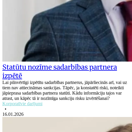
Statūtu nozīme sadarbības partnera
izpētē
Lai pilnvērtīgi izpētītu sadarbības partnerus, jāpārliecinās arī, vai uz
tiem nav attiecināmas sankcijas. Tāpēc, ja konstatēti riski, noteikti
jāpieprasa sadarbības partnera statūti. Kādu informāciju tajos var
atrast, un kāpēc tā ir nozīmīga sankciju risku izvērtēšanai?
Korporatīvie darījumi
•
16.01.2026