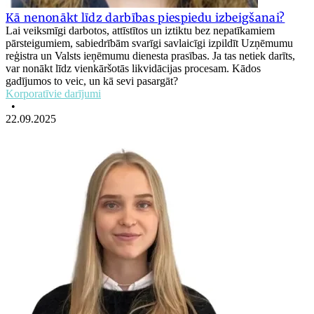
Kā nenonākt līdz darbības piespiedu izbeigšanai?
Lai veiksmīgi darbotos, attīstītos un iztiktu bez nepatīkamiem
pārsteigumiem, sabiedrībām svarīgi savlaicīgi izpildīt Uzņēmumu
reģistra un Valsts ieņēmumu dienesta prasības. Ja tas netiek darīts,
var nonākt līdz vienkāršotās likvidācijas procesam. Kādos
gadījumos to veic, un kā sevi pasargāt?
Korporatīvie darījumi
•
22.09.2025