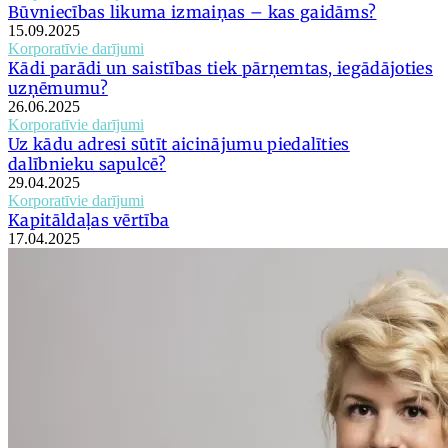
Būvniecības likuma izmaiņas – kas gaidāms?
15.09.2025
Korporatīvie darījumi
Kādi parādi un saistības tiek pārņemtas, iegādājoties
uzņēmumu?
26.06.2025
Korporatīvie darījumi
Uz kādu adresi sūtīt aicinājumu piedalīties
dalībnieku sapulcē?
29.04.2025
Korporatīvie darījumi
Kapitāldaļas vērtība
17.04.2025