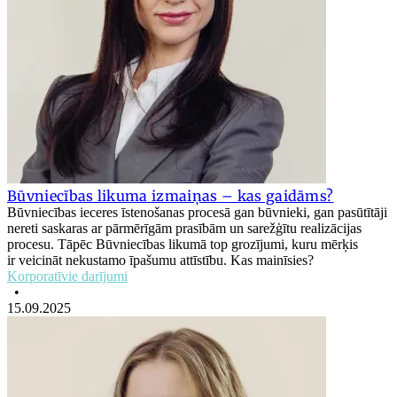
Būvniecības likuma izmaiņas – kas gaidāms?
Būvniecības ieceres īstenošanas procesā gan būvnieki, gan pasūtītāji
nereti saskaras ar pārmērīgām prasībām un sarežģītu realizācijas
procesu. Tāpēc Būvniecības likumā top grozījumi, kuru mērķis
ir veicināt nekustamo īpašumu attīstību. Kas mainīsies?
Korporatīvie darījumi
•
15.09.2025