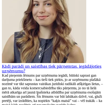
Kādi parādi un saistības tiek pārņemtas, iegādājoties
uzņēmumu?
Kad pieņemts lēmums par uzņēmuma iegādi, būtiski saprast gan
darījuma priekšmetu – kas tieši tiek pirkts, jo ar uzņēmumu plašākā
nozīmē var tikt saprastas vairākas juridiski radikāli atšķirīgas lietas, –
gan to, kāda veida komercsabiedrība tiks pārņemta, jo no tā lielā
mērā atkarīga arī jaunā īpašnieka atbildība par uzņēmuma esošajām
saistībām un parādiem. Šis lēmums var būt labākais dzīvē, vai, gluži
pretēji, var izrādīties, ka nopirkts “kaķis maisā” vai – vēl trakāk – ka
maisā kāds noslēpis arī nesamaksātu parādu kalnu.