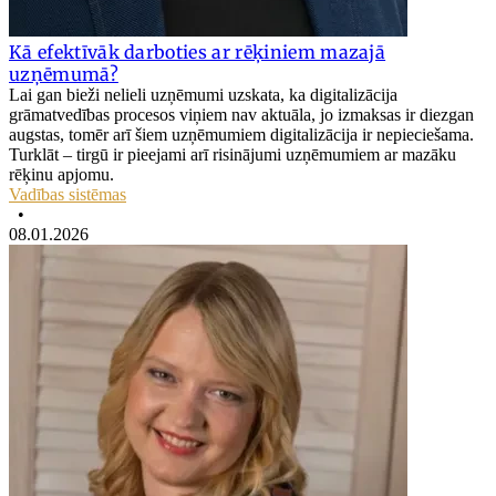
Kā efektīvāk darboties ar rēķiniem mazajā
uzņēmumā?
Lai gan bieži nelieli uzņēmumi uzskata, ka digitalizācija
grāmatvedības procesos viņiem nav aktuāla, jo izmaksas ir diezgan
augstas, tomēr arī šiem uzņēmumiem digitalizācija ir nepieciešama.
Turklāt – tirgū ir pieejami arī risinājumi uzņēmumiem ar mazāku
rēķinu apjomu.
Vadības sistēmas
•
08.01.2026