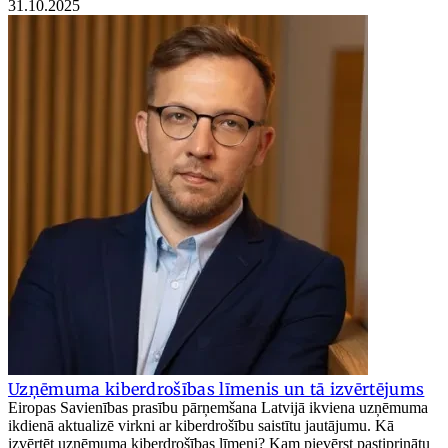
31.10.2025
Uzņēmuma kiberdrošības līmenis un tā izvērtējums
Eiropas Savienības prasību pārņemšana Latvijā ikviena uzņēmuma
ikdienā aktualizē virkni ar kiberdrošību saistītu jautājumu. Kā
izvērtēt uzņēmuma kiberdrošības līmeni? Kam pievērst pastiprinātu