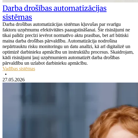
Darba drošības automatizācijas
sistēmas
Darba drošības automatizācijas sistēmas kļuvušas par svarīgu
faktoru uzņēmumu efektivitātes paaugstināšanai. Šie risinājumi ne
tikai palīdz precīzi ievērot normatīvo aktu prasības, bet arī būtiski
maina darba drošības pārvaldību. Automatizācija nodrošina
nepārtrauktu risku monitoringu un datu analīzi, kā arī digitalizē un
optimizē darbinieku apmācību un instruktāžu procesus. Skaidrojam,
kādi risinājumi ļauj uzņēmumiem automatizēt darba drošības
pārvaldību un uzlabot darbinieku apmācību.
Vadības sistēmas
•
27.05.2026