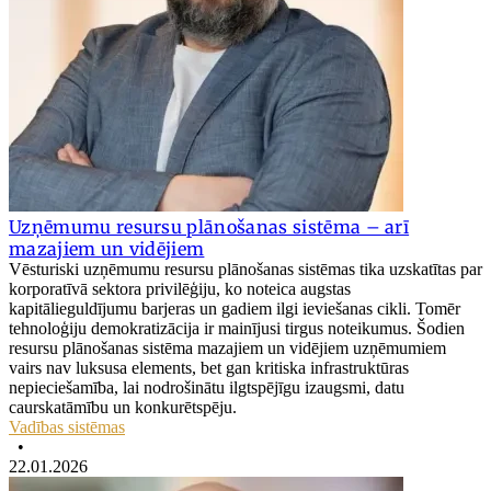
Uzņēmumu resursu plānošanas sistēma – arī
mazajiem un vidējiem
Vēsturiski uzņēmumu resursu plānošanas sistēmas tika uzskatītas par
korporatīvā sektora privilēģiju, ko noteica augstas
kapitālieguldījumu barjeras un gadiem ilgi ieviešanas cikli. Tomēr
tehnoloģiju demokratizācija ir mainījusi tirgus noteikumus. Šodien
resursu plānošanas sistēma mazajiem un vidējiem uzņēmumiem
vairs nav luksusa elements, bet gan kritiska infrastruktūras
nepieciešamība, lai nodrošinātu ilgtspējīgu izaugsmi, datu
caurskatāmību un konkurētspēju.
Vadības sistēmas
•
22.01.2026