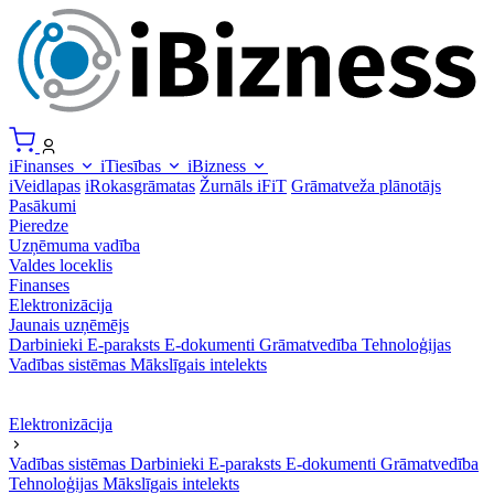
iFinanses
iTiesības
iBizness
iVeidlapas
iRokasgrāmatas
Žurnāls iFiT
Grāmatveža plānotājs
Pasākumi
Pieredze
Uzņēmuma vadība
Valdes loceklis
Finanses
Elektronizācija
Jaunais uzņēmējs
Darbinieki
E-paraksts
E-dokumenti
Grāmatvedība
Tehnoloģijas
Vadības sistēmas
Mākslīgais intelekts
Elektronizācija
Vadības sistēmas
Darbinieki
E-paraksts
E-dokumenti
Grāmatvedība
Tehnoloģijas
Mākslīgais intelekts