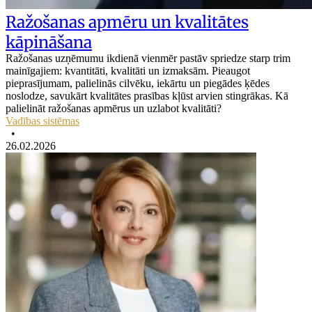
Ražošanas apmēru un kvalitātes
kāpināšana
Ražošanas uzņēmumu ikdienā vienmēr pastāv spriedze starp trim
mainīgajiem: kvantitāti, kvalitāti un izmaksām. Pieaugot
pieprasījumam, palielinās cilvēku, iekārtu un piegādes ķēdes
noslodze, savukārt kvalitātes prasības kļūst arvien stingrākas. Kā
palielināt ražošanas apmērus un uzlabot kvalitāti?
Vadības sistēmas
•
26.02.2026