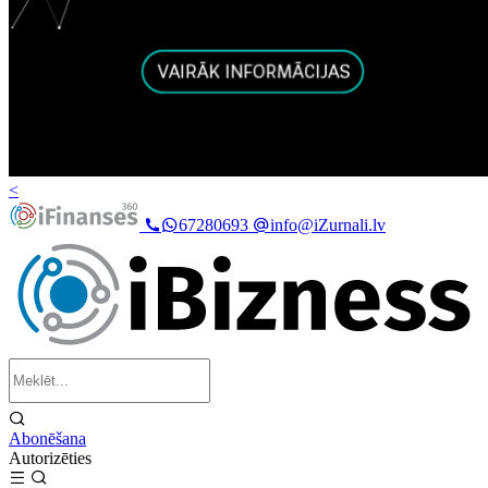
<
67280693
info@iZurnali.lv
Abonēšana
Autorizēties