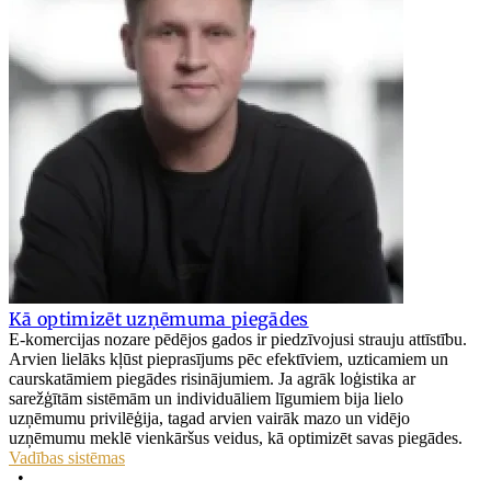
Kā optimizēt uzņēmuma piegādes
E-komercijas nozare pēdējos gados ir piedzīvojusi strauju attīstību.
Arvien lielāks kļūst pieprasījums pēc efektīviem, uzticamiem un
caurskatāmiem piegādes risinājumiem. Ja agrāk loģistika ar
sarežģītām sistēmām un individuāliem līgumiem bija lielo
uzņēmumu privilēģija, tagad arvien vairāk mazo un vidējo
uzņēmumu meklē vienkāršus veidus, kā optimizēt savas piegādes.
Vadības sistēmas
•