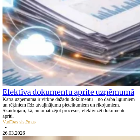
Efektīva dokumentu aprite uzņēmumā
Katrā uzņēmumā ir virkne dažādu dokumentu – no darba līgumiem
un rēķiniem līdz atvaļinājumu pieteikumiem un rīkojumiem.
Skaidrojam, kā, automatizējot procesus, efektivizēt dokumentu
apriti.
Vadības sistēmas
•
26.03.2026