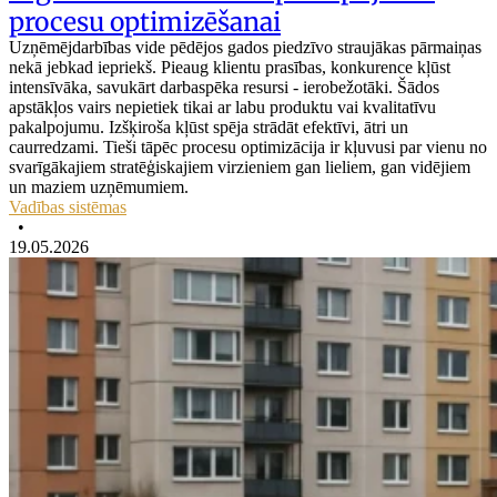
procesu optimizēšanai
Uzņēmējdarbības vide pēdējos gados piedzīvo straujākas pārmaiņas
nekā jebkad iepriekš. Pieaug klientu prasības, konkurence kļūst
intensīvāka, savukārt darbaspēka resursi - ierobežotāki. Šādos
apstākļos vairs nepietiek tikai ar labu produktu vai kvalitatīvu
pakalpojumu. Izšķiroša kļūst spēja strādāt efektīvi, ātri un
caurredzami. Tieši tāpēc procesu optimizācija ir kļuvusi par vienu no
svarīgākajiem stratēģiskajiem virzieniem gan lieliem, gan vidējiem
un maziem uzņēmumiem.
Vadības sistēmas
•
19.05.2026