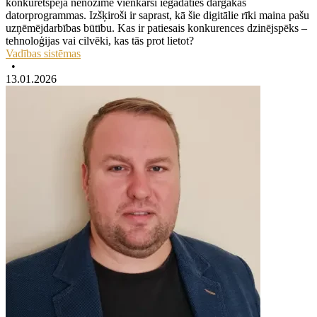
konkurētspēja nenozīmē vienkārši iegādāties dārgākās
datorprogrammas. Izšķiroši ir saprast, kā šie digitālie rīki maina pašu
uzņēmējdarbības būtību. Kas ir patiesais konkurences dzinējspēks –
tehnoloģijas vai cilvēki, kas tās prot lietot?
Vadības sistēmas
•
13.01.2026