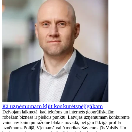
Kā uzņēmumam kļūt konkurētspējīgākam
Dzīvojam laikmetā, kad telefons un internets ģeogrāfiskajām
robežām biznesā ir pielicis punktu. Latvijas uzņēmumam konkurente
vairs nav kaimiņu ražotne blakus novadā, bet gan līdzīga profila
uzņēmums Polijā, Vjetnamā vai Amerikas Savienotajās Valstīs. Un