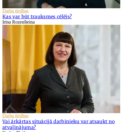
Darba tiesības
Kas var būt trauksmes cēlējs?
Irina Rozenšteina
Darba tiesības
Vai ārkārtas situācijā darbinieku var atsaukt no
atvaļinājuma?