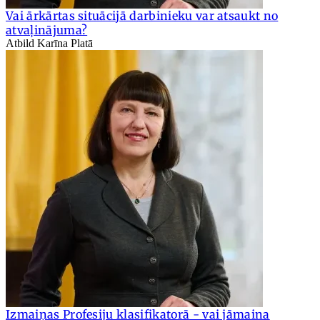
Vai ārkārtas situācijā darbinieku var atsaukt no
atvaļinājuma?
Atbild Karīna Platā
Izmaiņas Profesiju klasifikatorā - vai jāmaina