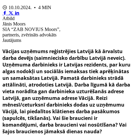
10.10.2024. • 4 MIN
Atbild
Jānis Moors
SIA “ZAB NOVIUS Moors”,
partneris, zvērināts advokāts
Jautājums
Vācijas uzņēmums reģistrējies Latvijā kā ārvalstu
darba devējs (saimniecisko darbību Latvijā neveic).
Uzņēmuma darbinieks ir Latvijas rezidents, par kuru
algas nodokļi un sociālās iemaksas tiek aprēķinātas
un samaksātas Latvijā. Pamatā darbinieks strādā
attālināti, atrodoties Latvijā. Darba līgumā kā darba
vieta norādīta gan darbinieka uzturēšanās adrese
Latvijā, gan uzņēmuma adrese Vācijā. Reizi
mēnesī/ceturksnī darbinieks dodas uz uzņēmumu
Vācijā, lai piedalītos klātienes darba pasākumos
(sapulcēs, tikšanās). Vai šie braucieni ir
komandējumi, darba braucieni vai nosūtīšana? Vai
šajos braucienos jāmaksā dienas nauda?