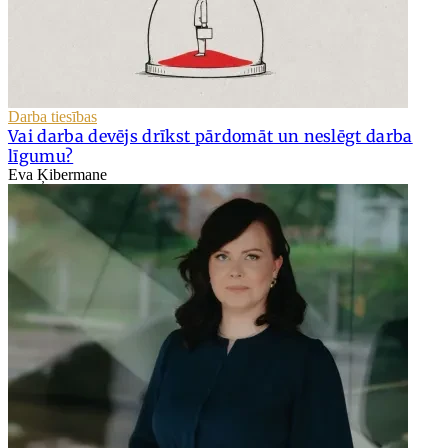
Darba tiesības
Vai darba devējs drīkst pārdomāt un neslēgt darba
līgumu?
Eva Ķibermane