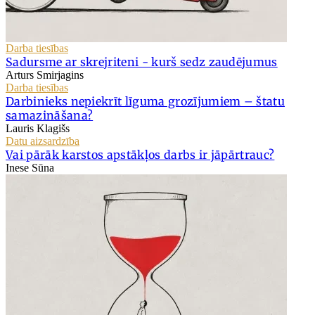
Darba tiesības
Sadursme ar skrejriteni - kurš sedz zaudējumus
Arturs Smirjagins
Darba tiesības
Darbinieks nepiekrīt līguma grozījumiem – štatu
samazināšana?
Lauris Klagišs
Datu aizsardzība
Vai pārāk karstos apstākļos darbs ir jāpārtrauc?
Inese Sūna