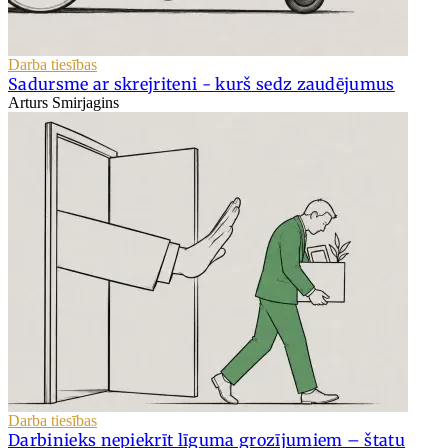
Darba tiesības
Sadursme ar skrejriteni - kurš sedz zaudējumus
Arturs Smirjagins
Darba tiesības
Darbinieks nepiekrīt līguma grozījumiem – štatu