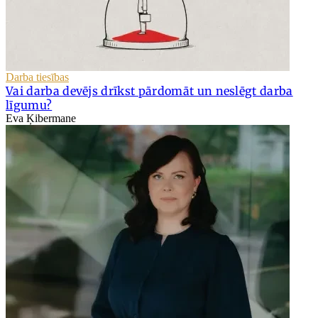
Darba tiesības
Vai darba devējs drīkst pārdomāt un neslēgt darba
līgumu?
Eva Ķibermane