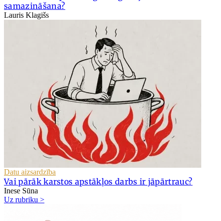
samazināšana?
Lauris Klagišs
Datu aizsardzība
Vai pārāk karstos apstākļos darbs ir jāpārtrauc?
Inese Sūna
Uz rubriku >