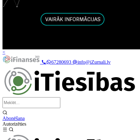
<
67280693
info@iZurnali.lv
Abonēšana
Autorizēties