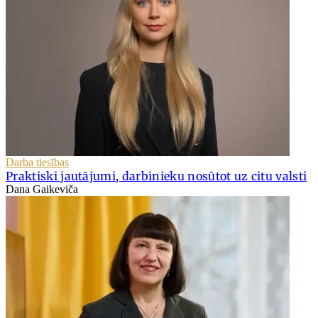
Darba tiesības
Praktiski jautājumi, darbinieku nosūtot uz citu valsti
Dana Gaikeviča