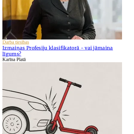
Darba tiesības
Izmaiņas Profesiju klasifikatorā - vai jāmaina
līgums?
Karīna Platā