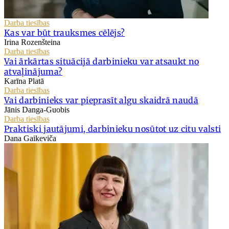
Darba tiesības
Kas var būt trauksmes cēlējs?
Irina Rozenšteina
Darba tiesības
Vai ārkārtas situācijā darbinieku var atsaukt no
atvaļinājuma?
Karīna Platā
Darba tiesības
Vai darbinieks var pieprasīt algu skaidrā naudā
Jānis Danga-Guobis
Darba tiesības
Praktiski jautājumi, darbinieku nosūtot uz citu valsti
Dana Gaikeviča