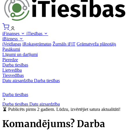
iFinanses
iTiesības
iBizness
iVeidlapas
iRokasgrāmatas
Žurnāls iFiT
Grāmatveža plānotājs
Pasākumi
Līgumi un darījumi
Pieredze
Darba tiesības
Lietvedība
Tiesvedības
Datu aizsardzība
Darba tiesības
Darba tiesības
Darba tiesības
Datu aizsardzība
Publicēts pirms 2 gadiem. Lūdzu, izvērtējiet satura aktualitāti!
Komandējums? Darba