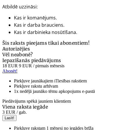
Atbildē uzzināsi:
Kas ir komanējums.
Kas ir darba brauciens.
Kas ir darbinieka nosūtīšana.
Šis raksts pieejams tikai abonentiem!
Autorizējies
Vēl neabonē?
Iepazīšanās piedāvājums
18 EUR
9 EUR
/ pirmais mēnesis
Abonēt!
Piekļuve jaunākajiem iTiesības rakstiem
Piekļuve rakstu arhīvam
1x nedēļā jaunāko tēmu apkopojums e-pastā
Piedāvājums spēkā jauniem klientiem
Viena raksta iegāde
3 EUR
/ gab.
Lasīt!
Piekļuve rakstam 1 mēnesi no iegādes brīža