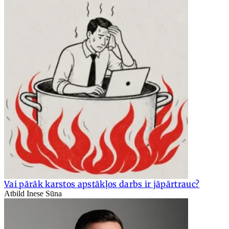
Vai pārāk karstos apstākļos darbs ir jāpārtrauc?
Atbild Inese Sūna