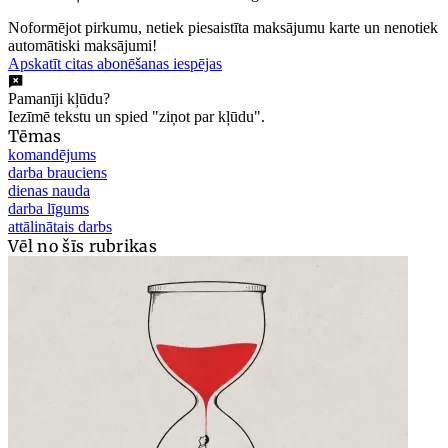
Noformējot pirkumu, netiek piesaistīta maksājumu karte un nenotiek
automātiski maksājumi!
Apskatīt citas abonēšanas iespējas
Pamanīji kļūdu?
Iezīmē tekstu un spied "ziņot par kļūdu".
Tēmas
komandējums
darba brauciens
dienas nauda
darba līgums
attālinātais darbs
Vēl no šīs rubrikas