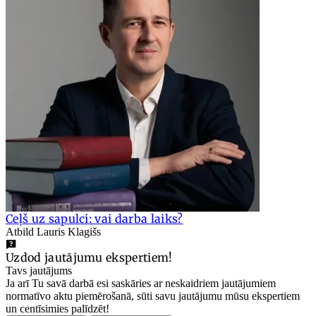
Ceļš uz sapulci: vai darba laiks?
Atbild Lauris Klagišs
Uzdod jautājumu ekspertiem!
Tavs jautājums
Ja arī Tu savā darbā esi saskāries ar neskaidriem jautājumiem
normatīvo aktu piemērošanā, sūti savu jautājumu mūsu ekspertiem
un centīsimies palīdzēt!