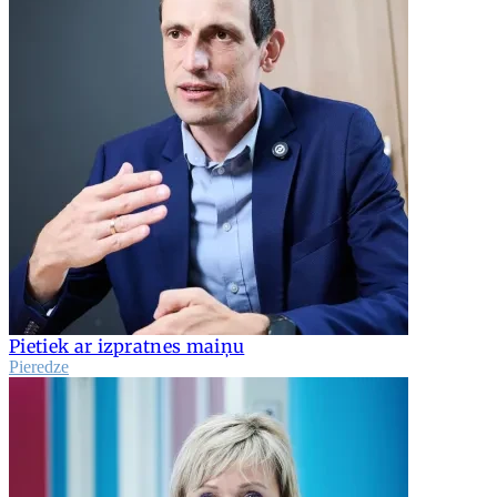
Pietiek ar izpratnes maiņu
Pieredze