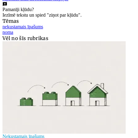
Pamanīji kļūdu?
Iezīmē tekstu un spied "ziņot par kļūdu".
Tēmas
nekustamais īpašums
noma
Vēl no šīs rubrikas
Nekustamais īpašums