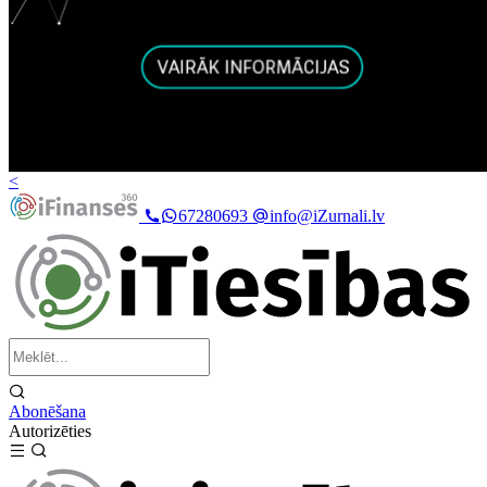
<
67280693
info@iZurnali.lv
Abonēšana
Autorizēties