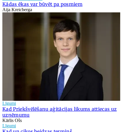
Kādas ēkas var būvēt pa posmiem
Aija Kreicberga
Līgumi
Kad Priekšvēlēšanu aģitācijas likums attiecas uz
uzņēmumu
Kārlis Ošs
Līgumi
Kad un cikos beidzas termiņš