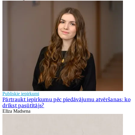
Publiskie iepirkumi
Pārtraukt iepirkumu pēc piedāvājumu atvēršanas: ko
drīkst pasūtītājs?
Elīza Madsena