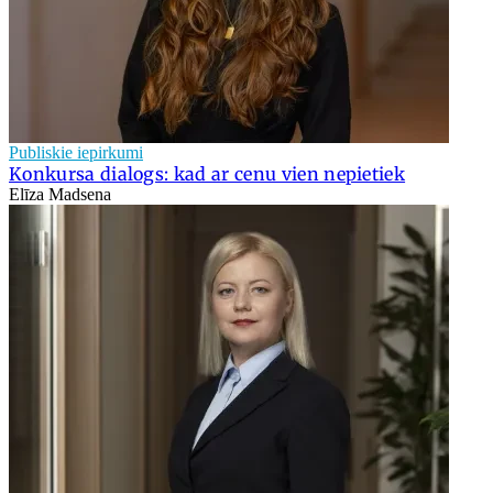
Publiskie iepirkumi
Konkursa dialogs: kad ar cenu vien nepietiek
Elīza Madsena