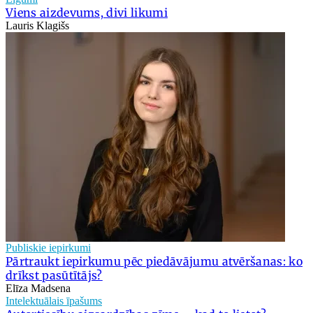
Viens aizdevums, divi likumi
Lauris Klagišs
Publiskie iepirkumi
Pārtraukt iepirkumu pēc piedāvājumu atvēršanas: ko
drīkst pasūtītājs?
Elīza Madsena
Intelektuālais īpašums