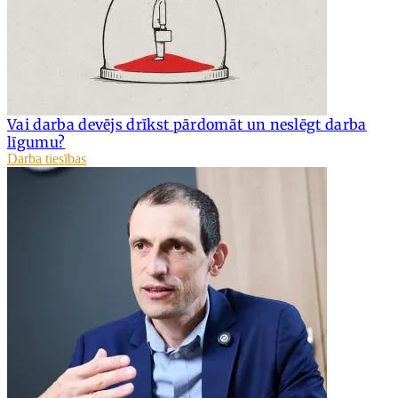
Vai darba devējs drīkst pārdomāt un neslēgt darba
līgumu?
Darba tiesības