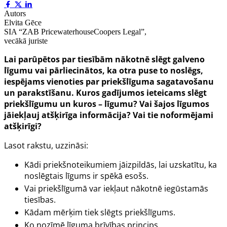
Autors
Elvita Gēce
SIA “ZAB PricewaterhouseCoopers Legal”,
vecākā juriste
Lai parūpētos par tiesībām nākotnē slēgt galveno
līgumu vai pārliecinātos, ka otra puse to noslēgs,
iespējams vienoties par priekšlīguma sagatavošanu
un parakstīšanu. Kuros gadījumos ieteicams slēgt
priekšlīgumu un kuros – līgumu? Vai šajos līgumos
jāiekļauj atšķirīga informācija? Vai tie noformējami
atšķirīgi?
Lasot rakstu, uzzināsi:
Kādi priekšnoteikumiem jāizpildās, lai uzskatītu, ka
noslēgtais līgums ir spēkā esošs.
Vai priekšlīgumā var iekļaut nākotnē iegūstamās
tiesības.
Kādam mērķim tiek slēgts priekšlīgums.
Ko nozīmē līguma brīvības princips.