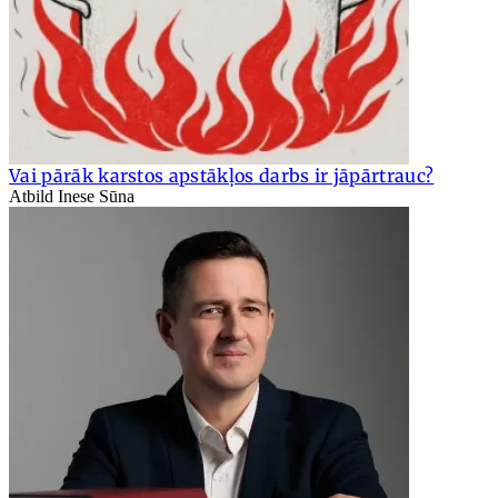
Vai pārāk karstos apstākļos darbs ir jāpārtrauc?
Atbild Inese Sūna