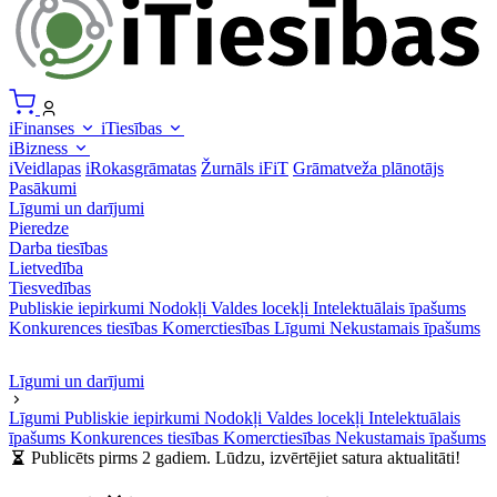
iFinanses
iTiesības
iBizness
iVeidlapas
iRokasgrāmatas
Žurnāls iFiT
Grāmatveža plānotājs
Pasākumi
Līgumi un darījumi
Pieredze
Darba tiesības
Lietvedība
Tiesvedības
Publiskie iepirkumi
Nodokļi
Valdes locekļi
Intelektuālais īpašums
Konkurences tiesības
Komerctiesības
Līgumi
Nekustamais īpašums
Līgumi un darījumi
Līgumi
Publiskie iepirkumi
Nodokļi
Valdes locekļi
Intelektuālais
īpašums
Konkurences tiesības
Komerctiesības
Nekustamais īpašums
Publicēts pirms 2 gadiem. Lūdzu, izvērtējiet satura aktualitāti!