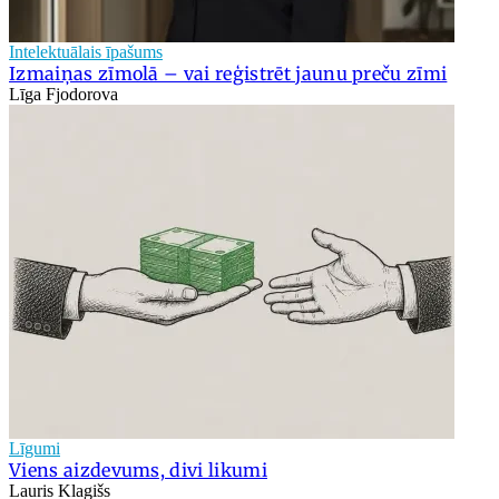
Intelektuālais īpašums
Izmaiņas zīmolā – vai reģistrēt jaunu preču zīmi
Līga Fjodorova
Līgumi
Viens aizdevums, divi likumi
Lauris Klagišs