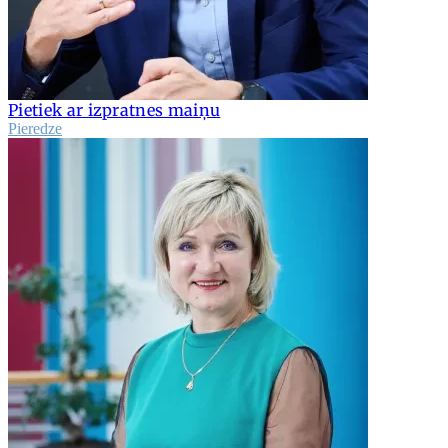
Pietiek ar izpratnes maiņu
Pieredze