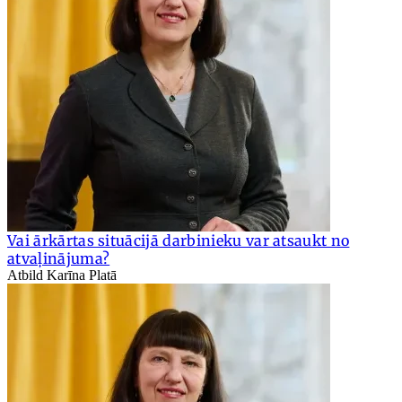
Vai ārkārtas situācijā darbinieku var atsaukt no
atvaļinājuma?
Atbild Karīna Platā