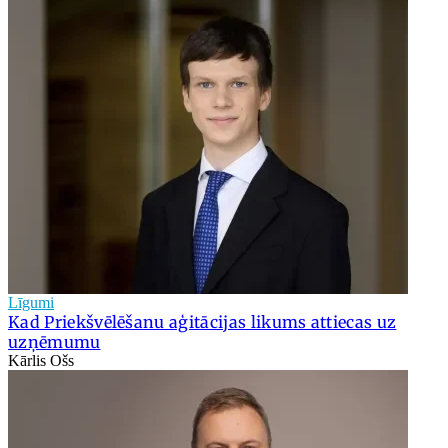
Līgumi
Kad Priekšvēlēšanu aģitācijas likums attiecas uz
uzņēmumu
Kārlis Ošs