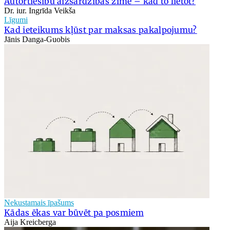
Autortiesību aizsardzības zīme – kad to lietot?
Dr. iur. Ingrīda Veikša
Līgumi
Kad ieteikums kļūst par maksas pakalpojumu?
Jānis Danga-Guobis
Nekustamais īpašums
Kādas ēkas var būvēt pa posmiem
Aija Kreicberga