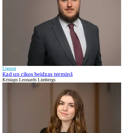
Līgumi
Kad un cikos beidzas termiņš
Kristaps Leonards Limbergs