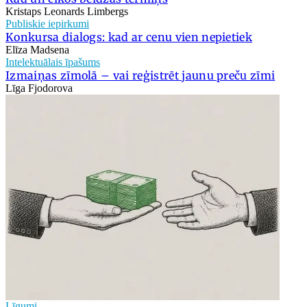
Kristaps Leonards Limbergs
Publiskie iepirkumi
Konkursa dialogs: kad ar cenu vien nepietiek
Elīza Madsena
Intelektuālais īpašums
Izmaiņas zīmolā – vai reģistrēt jaunu preču zīmi
Līga Fjodorova
Līgumi