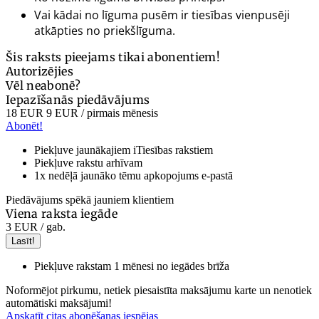
Vai kādai no līguma pusēm ir tiesības vienpusēji
atkāpties no priekšlīguma.
Šis raksts pieejams tikai abonentiem!
Autorizējies
Vēl neabonē?
Iepazīšanās piedāvājums
18 EUR
9 EUR
/ pirmais mēnesis
Abonēt!
Piekļuve jaunākajiem iTiesības rakstiem
Piekļuve rakstu arhīvam
1x nedēļā jaunāko tēmu apkopojums e-pastā
Piedāvājums spēkā jauniem klientiem
Viena raksta iegāde
3 EUR
/ gab.
Lasīt!
Piekļuve rakstam 1 mēnesi no iegādes brīža
Noformējot pirkumu, netiek piesaistīta maksājumu karte un nenotiek
automātiski maksājumi!
Apskatīt citas abonēšanas iespējas