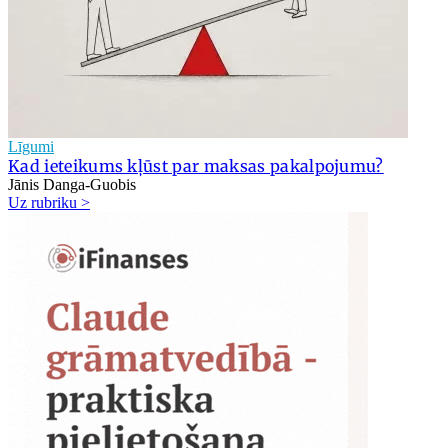
Līgumi
Kad ieteikums kļūst par maksas pakalpojumu?
Jānis Danga-Guobis
Uz rubriku >