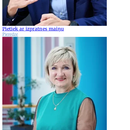
Pietiek ar izpratnes maiņu
Pieredze