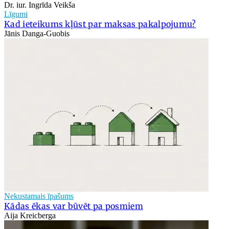
Dr. iur. Ingrīda Veikša
Līgumi
Kad ieteikums kļūst par maksas pakalpojumu?
Jānis Danga-Guobis
Nekustamais īpašums
Kādas ēkas var būvēt pa posmiem
Aija Kreicberga