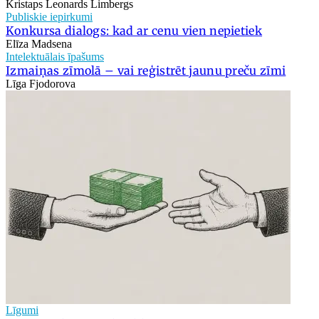
Kristaps Leonards Limbergs
Publiskie iepirkumi
Konkursa dialogs: kad ar cenu vien nepietiek
Elīza Madsena
Intelektuālais īpašums
Izmaiņas zīmolā – vai reģistrēt jaunu preču zīmi
Līga Fjodorova
Līgumi