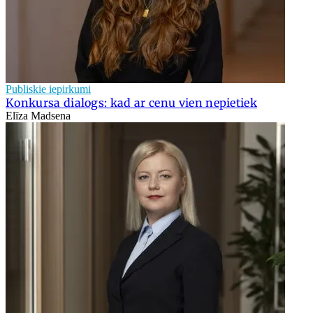
Publiskie iepirkumi
Konkursa dialogs: kad ar cenu vien nepietiek
Elīza Madsena