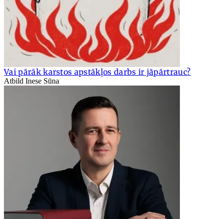
Vai pārāk karstos apstākļos darbs ir jāpārtrauc?
Atbild Inese Sūna