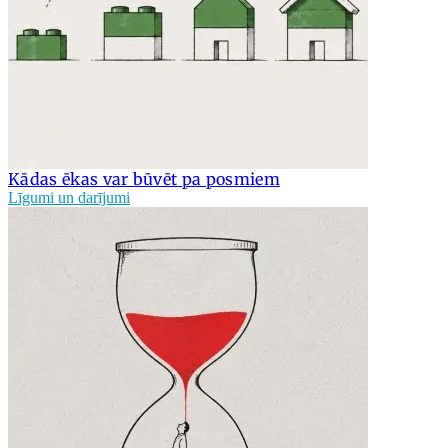
Kādas ēkas var būvēt pa posmiem
Līgumi un darījumi