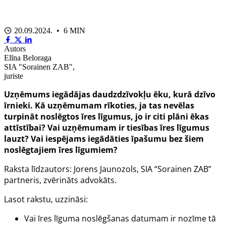
20.09.2024. • 6 MIN
Autors
Elīna Beloraga
SIA "Sorainen ZAB",
juriste
Uzņēmums iegādājas daudzdzīvokļu ēku, kurā dzīvo
īrnieki. Kā uzņēmumam rīkoties, ja tas nevēlas
turpināt noslēgtos īres līgumus, jo ir citi plāni ēkas
attīstībai? Vai uzņēmumam ir tiesības īres līgumus
lauzt? Vai iespējams iegādāties īpašumu bez šiem
noslēgtajiem īres līgumiem?
Raksta līdzautors: Jorens Jaunozols, SIA “Sorainen ZAB”
partneris, zvērināts advokāts.
Lasot rakstu, uzzināsi:
Vai īres līguma noslēgšanas datumam ir nozīme tā