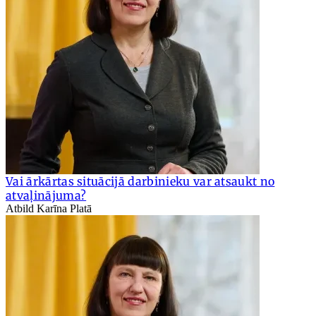
Vai ārkārtas situācijā darbinieku var atsaukt no
atvaļinājuma?
Atbild Karīna Platā