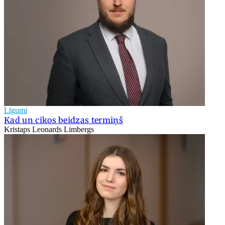
Līgumi
Kad un cikos beidzas termiņš
Kristaps Leonards Limbergs