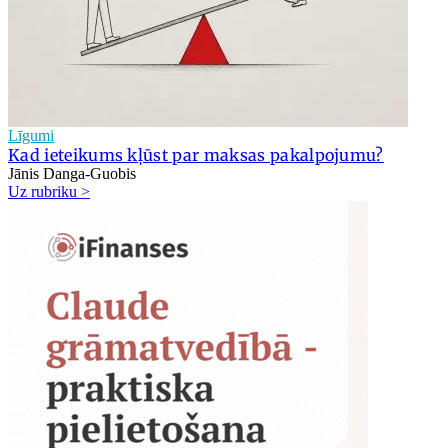
Līgumi
Kad ieteikums kļūst par maksas pakalpojumu?
Jānis Danga-Guobis
Uz rubriku >