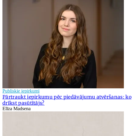
Publiskie iepirkumi
Pārtraukt iepirkumu pēc piedāvājumu atvēršanas: ko
drīkst pasūtītājs?
Elīza Madsena