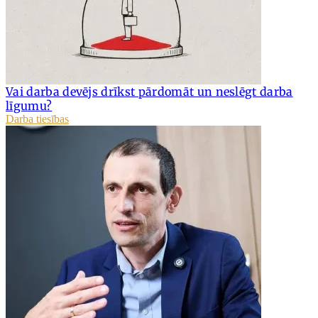
Vai darba devējs drīkst pārdomāt un neslēgt darba
līgumu?
Darba tiesības