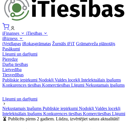
iFinanses
iTiesības
iBizness
iVeidlapas
iRokasgrāmatas
Žurnāls iFiT
Grāmatveža plānotājs
Pasākumi
Līgumi un darījumi
Pieredze
Darba tiesības
Lietvedība
Tiesvedības
Publiskie iepirkumi
Nodokļi
Valdes locekļi
Intelektuālais īpašums
Konkurences tiesības
Komerctiesības
Līgumi
Nekustamais īpašums
Līgumi un darījumi
Nekustamais īpašums
Publiskie iepirkumi
Nodokļi
Valdes locekļi
Intelektuālais īpašums
Konkurences tiesības
Komerctiesības
Līgumi
Publicēts pirms 2 gadiem. Lūdzu, izvērtējiet satura aktualitāti!