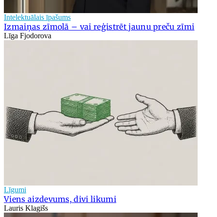
Intelektuālais īpašums
Izmaiņas zīmolā – vai reģistrēt jaunu preču zīmi
Līga Fjodorova
Līgumi
Viens aizdevums, divi likumi
Lauris Klagišs