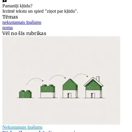
Pamanīji kļūdu?
Iezīmē tekstu un spied "ziņot par kļūdu".
Tēmas
nekustamais īpašums
noma
Vēl no šīs rubrikas
Nekustamais īpašums