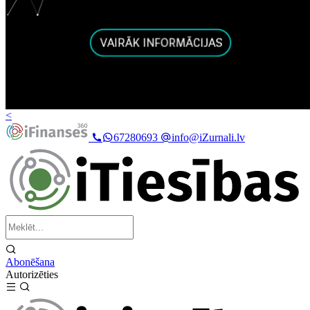
<
67280693
info@iZurnali.lv
Abonēšana
Autorizēties