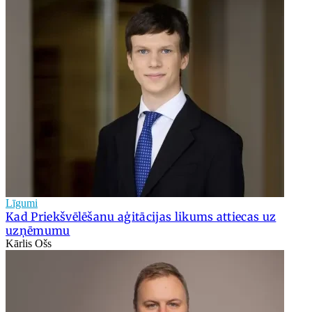
Līgumi
Kad Priekšvēlēšanu aģitācijas likums attiecas uz
uzņēmumu
Kārlis Ošs