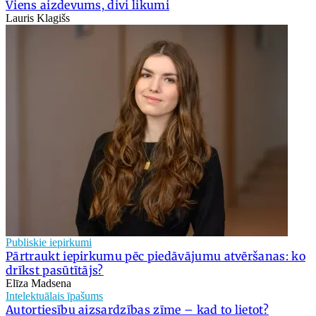
Viens aizdevums, divi likumi
Lauris Klagišs
Publiskie iepirkumi
Pārtraukt iepirkumu pēc piedāvājumu atvēršanas: ko
drīkst pasūtītājs?
Elīza Madsena
Intelektuālais īpašums
Autortiesību aizsardzības zīme – kad to lietot?