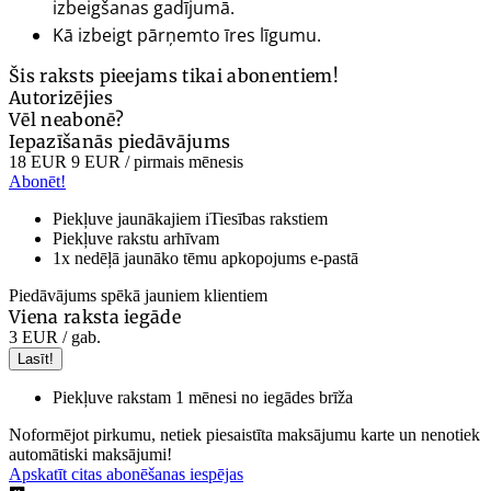
izbeigšanas gadījumā.
Kā izbeigt pārņemto īres līgumu.
Šis raksts pieejams tikai abonentiem!
Autorizējies
Vēl neabonē?
Iepazīšanās piedāvājums
18 EUR
9 EUR
/ pirmais mēnesis
Abonēt!
Piekļuve jaunākajiem iTiesības rakstiem
Piekļuve rakstu arhīvam
1x nedēļā jaunāko tēmu apkopojums e-pastā
Piedāvājums spēkā jauniem klientiem
Viena raksta iegāde
3 EUR
/ gab.
Lasīt!
Piekļuve rakstam 1 mēnesi no iegādes brīža
Noformējot pirkumu, netiek piesaistīta maksājumu karte un nenotiek
automātiski maksājumi!
Apskatīt citas abonēšanas iespējas