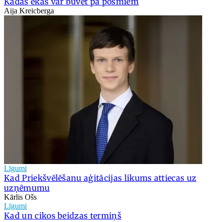
Kādas ēkas var būvēt pa posmiem
Aija Kreicberga
Līgumi
Kad Priekšvēlēšanu aģitācijas likums attiecas uz
uzņēmumu
Kārlis Ošs
Līgumi
Kad un cikos beidzas termiņš