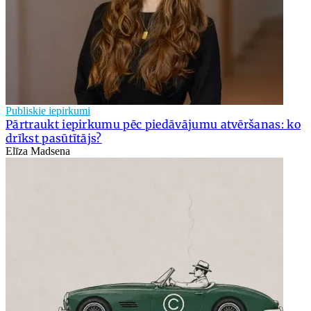
Publiskie iepirkumi
Pārtraukt iepirkumu pēc piedāvājumu atvēršanas: ko
drīkst pasūtītājs?
Elīza Madsena