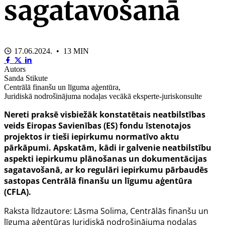
sagatavošanā
17.06.2024. • 13 MIN
Autors
Sanda Stikute
Centrālā finanšu un līguma aģentūra,
Juridiskā nodrošinājuma nodaļas vecākā eksperte-juriskonsulte
Nereti praksē visbiežāk konstatētais neatbilstības
veids Eiropas Savienības (ES) fondu īstenotajos
projektos ir tieši iepirkumu normatīvo aktu
pārkāpumi. Apskatām, kādi ir galvenie neatbilstību
aspekti iepirkumu plānošanas un dokumentācijas
sagatavošanā, ar ko regulāri iepirkumu pārbaudēs
sastopas Centrālā finanšu un līgumu aģentūra
(CFLA).
Raksta līdzautore: Lāsma Solima, Centrālās finanšu un
līguma aģentūras Juridiskā nodrošinājuma nodaļas