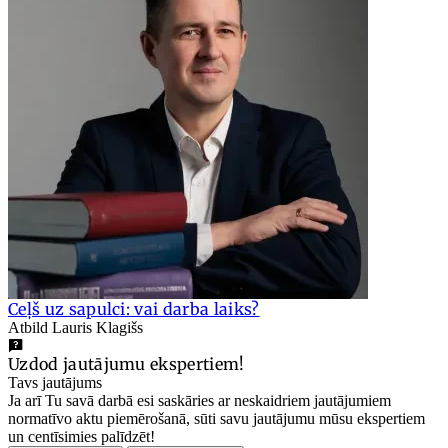
Ceļš uz sapulci: vai darba laiks?
Atbild Lauris Klagišs
Uzdod jautājumu ekspertiem!
Tavs jautājums
Ja arī Tu savā darbā esi saskāries ar neskaidriem jautājumiem
normatīvo aktu piemērošanā, sūti savu jautājumu mūsu ekspertiem
un centīsimies palīdzēt!