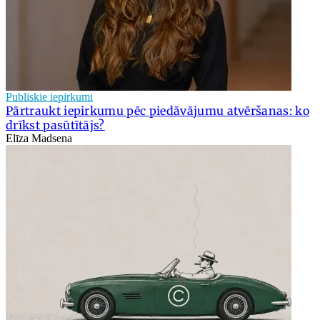
Publiskie iepirkumi
Pārtraukt iepirkumu pēc piedāvājumu atvēršanas: ko
drīkst pasūtītājs?
Elīza Madsena