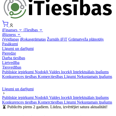
iFinanses
iTiesības
iBizness
iVeidlapas
iRokasgrāmatas
Žurnāls iFiT
Grāmatveža plānotājs
Pasākumi
Līgumi un darījumi
Pieredze
Darba tiesības
Lietvedība
Tiesvedības
Publiskie iepirkumi
Nodokļi
Valdes locekļi
Intelektuālais īpašums
Konkurences tiesības
Komerctiesības
Līgumi
Nekustamais īpašums
Līgumi un darījumi
Publiskie iepirkumi
Nodokļi
Valdes locekļi
Intelektuālais īpašums
Konkurences tiesības
Komerctiesības
Līgumi
Nekustamais īpašums
Publicēts pirms 2 gadiem. Lūdzu, izvērtējiet satura aktualitāti!