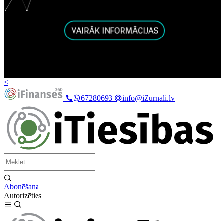
<
67280693
info@iZurnali.lv
Abonēšana
Autorizēties