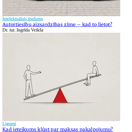
Intelektuālais īpašums
Autortiesību aizsardzības zīme – kad to lietot?
Dr. iur. Ingrīda Veikša
Līgumi
Kad ieteikums kļūst par maksas pakalpojumu?