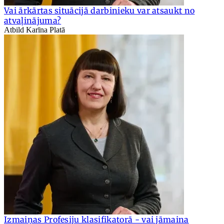
Vai ārkārtas situācijā darbinieku var atsaukt no
atvaļinājuma?
Atbild Karīna Platā
Izmaiņas Profesiju klasifikatorā - vai jāmaina