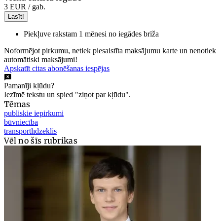
3 EUR
/ gab.
Lasīt!
Piekļuve rakstam 1 mēnesi no iegādes brīža
Noformējot pirkumu, netiek piesaistīta maksājumu karte un nenotiek
automātiski maksājumi!
Apskatīt citas abonēšanas iespējas
Pamanīji kļūdu?
Iezīmē tekstu un spied "ziņot par kļūdu".
Tēmas
publiskie iepirkumi
būvniecība
transportlīdzeklis
Vēl no šīs rubrikas