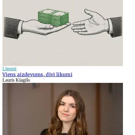
Līgumi
Viens aizdevums, divi likumi
Lauris Klagišs