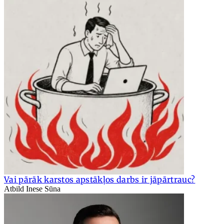
Vai pārāk karstos apstākļos darbs ir jāpārtrauc?
Atbild Inese Sūna