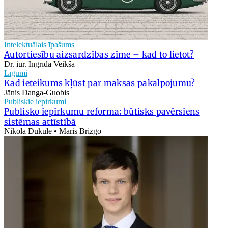
Intelektuālais īpašums
Autortiesību aizsardzības zīme – kad to lietot?
Dr. iur. Ingrīda Veikša
Līgumi
Kad ieteikums kļūst par maksas pakalpojumu?
Jānis Danga-Guobis
Publiskie iepirkumi
Publisko iepirkumu reforma: būtisks pavērsiens
sistēmas attīstībā
Nikola Dukule • Māris Brizgo