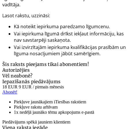
vadītāja.
Lasot rakstu, uzzināsi:
Kā noteikt iepirkuma paredzamo līgumcenu.
Vai iepirkuma līgumā drīkst iekļaut informāciju, kas
nav savstarpēji saskaņota.
Vai izvirzītajām iepirkuma kvalifikācijas prasībām un
līguma nosacījumiem jābūt samērīgiem.
Šis raksts pieejams tikai abonentiem!
Autorizējies
Vēl neabonē?
Iepazīšanās piedāvājums
18 EUR
9 EUR
/ pirmais mēnesis
Abonēt!
Piekļuve jaunākajiem iTiesības rakstiem
Piekļuve rakstu arhīvam
1x nedēļā jaunāko tēmu apkopojums e-pastā
Piedāvājums spēkā jauniem klientiem
Viena raksta iegāde