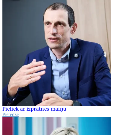
Pietiek ar izpratnes maiņu
Pieredze