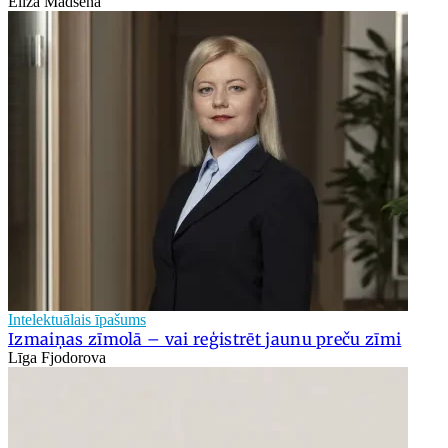
Elīza Madsena
Intelektuālais īpašums
Izmaiņas zīmolā – vai reģistrēt jaunu preču zīmi
Līga Fjodorova