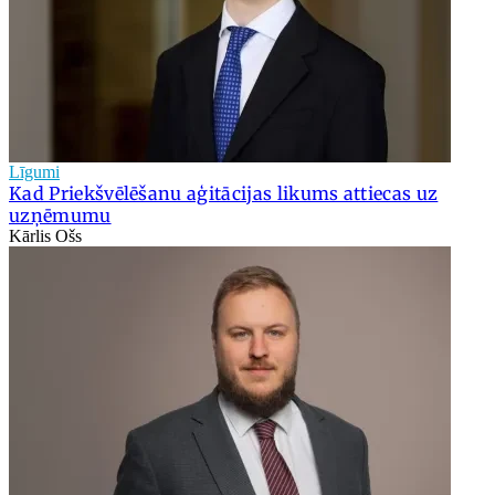
Līgumi
Kad Priekšvēlēšanu aģitācijas likums attiecas uz
uzņēmumu
Kārlis Ošs