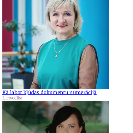
Kā labot kļūdas dokumentu numerācijā
Lietvedība