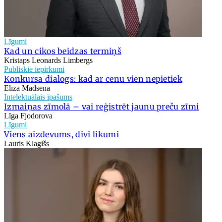
Līgumi
Kad un cikos beidzas termiņš
Kristaps Leonards Limbergs
Publiskie iepirkumi
Konkursa dialogs: kad ar cenu vien nepietiek
Elīza Madsena
Intelektuālais īpašums
Izmaiņas zīmolā – vai reģistrēt jaunu preču zīmi
Līga Fjodorova
Līgumi
Viens aizdevums, divi likumi
Lauris Klagišs