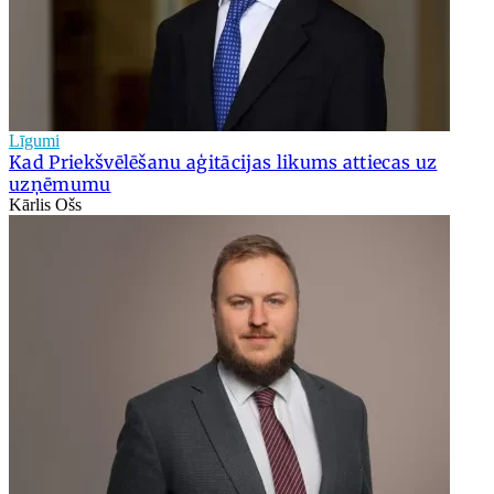
Līgumi
Kad Priekšvēlēšanu aģitācijas likums attiecas uz
uzņēmumu
Kārlis Ošs