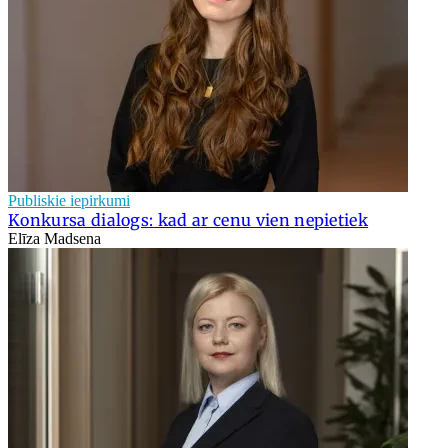
Publiskie iepirkumi
Konkursa dialogs: kad ar cenu vien nepietiek
Elīza Madsena