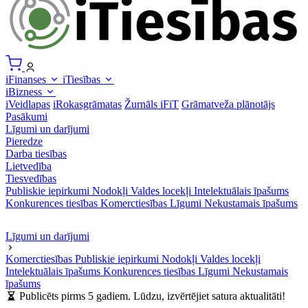
iFinanses
iTiesības
iBizness
iVeidlapas
iRokasgrāmatas
Žurnāls iFiT
Grāmatveža plānotājs
Pasākumi
Līgumi un darījumi
Pieredze
Darba tiesības
Lietvedība
Tiesvedības
Publiskie iepirkumi
Nodokļi
Valdes locekļi
Intelektuālais īpašums
Konkurences tiesības
Komerctiesības
Līgumi
Nekustamais īpašums
Līgumi un darījumi
Komerctiesības
Publiskie iepirkumi
Nodokļi
Valdes locekļi
Intelektuālais īpašums
Konkurences tiesības
Līgumi
Nekustamais
īpašums
Publicēts pirms 5 gadiem. Lūdzu, izvērtējiet satura aktualitāti!