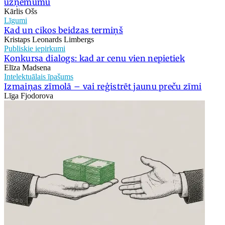
uzņēmumu
Kārlis Ošs
Līgumi
Kad un cikos beidzas termiņš
Kristaps Leonards Limbergs
Publiskie iepirkumi
Konkursa dialogs: kad ar cenu vien nepietiek
Elīza Madsena
Intelektuālais īpašums
Izmaiņas zīmolā – vai reģistrēt jaunu preču zīmi
Līga Fjodorova