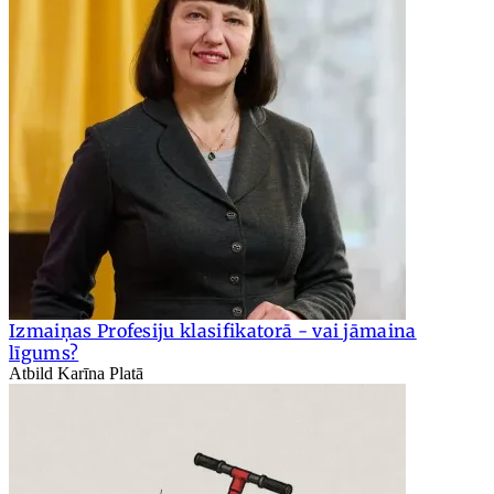
Izmaiņas Profesiju klasifikatorā - vai jāmaina
līgums?
Atbild Karīna Platā