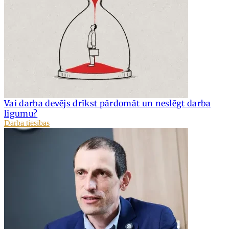
Vai darba devējs drīkst pārdomāt un neslēgt darba
līgumu?
Darba tiesības