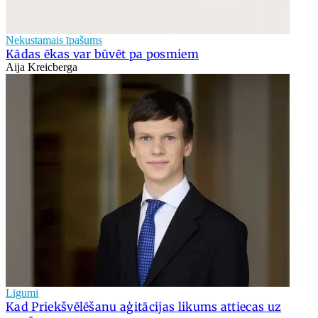
Nekustamais īpašums
Kādas ēkas var būvēt pa posmiem
Aija Kreicberga
Līgumi
Kad Priekšvēlēšanu aģitācijas likums attiecas uz