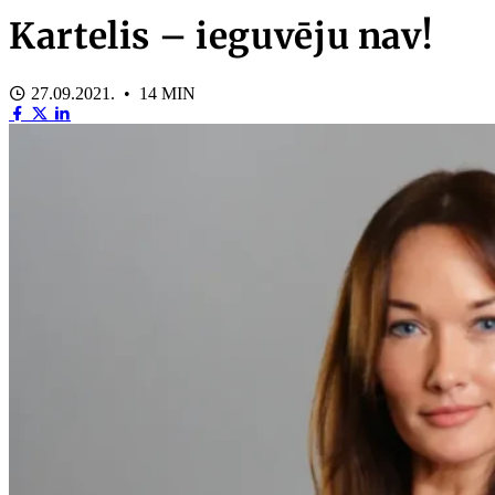
Kartelis – ieguvēju nav!
27.09.2021. • 14 MIN