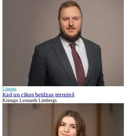
Līgumi
Kad un cikos beidzas termiņš
Kristaps Leonards Limbergs