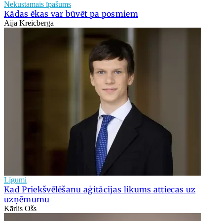
Nekustamais īpašums
Kādas ēkas var būvēt pa posmiem
Aija Kreicberga
Līgumi
Kad Priekšvēlēšanu aģitācijas likums attiecas uz
uzņēmumu
Kārlis Ošs