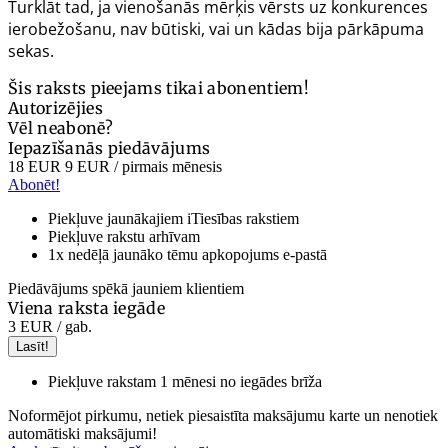
Turklāt tad, ja vienošanās mērķis vērsts uz konkurences
ierobežošanu, nav būtiski, vai un kādas bija pārkāpuma
sekas.
Šis raksts pieejams tikai abonentiem!
Autorizējies
Vēl neabonē?
Iepazīšanās piedāvājums
18 EUR
9 EUR
/ pirmais mēnesis
Abonēt!
Piekļuve jaunākajiem iTiesības rakstiem
Piekļuve rakstu arhīvam
1x nedēļā jaunāko tēmu apkopojums e-pastā
Piedāvājums spēkā jauniem klientiem
Viena raksta iegāde
3 EUR
/ gab.
Lasīt!
Piekļuve rakstam 1 mēnesi no iegādes brīža
Noformējot pirkumu, netiek piesaistīta maksājumu karte un nenotiek
automātiski maksājumi!