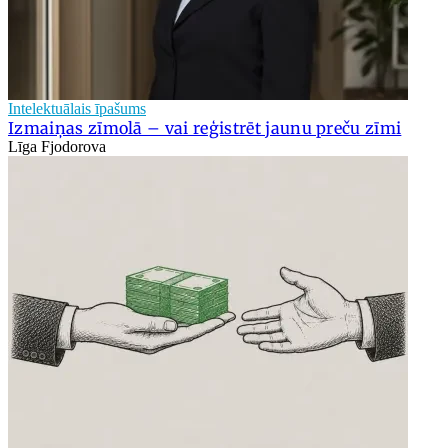
Intelektuālais īpašums
Izmaiņas zīmolā – vai reģistrēt jaunu preču zīmi
Līga Fjodorova