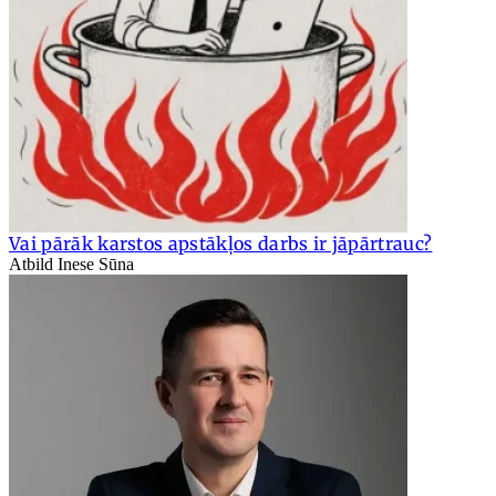
Vai pārāk karstos apstākļos darbs ir jāpārtrauc?
Atbild Inese Sūna