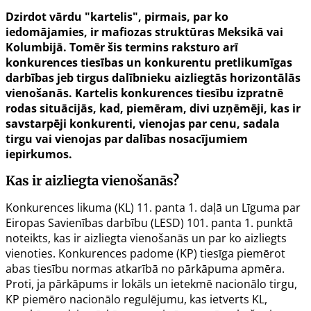
Dzirdot vārdu "kartelis", pirmais, par ko
iedomājamies, ir mafiozas struktūras Meksikā vai
Kolumbijā. Tomēr šis termins raksturo arī
konkurences tiesības un konkurentu pretlikumīgas
darbības jeb tirgus dalībnieku aizliegtās horizontālās
vienošanās. Kartelis konkurences tiesību izpratnē
rodas situācijās, kad, piemēram, divi uzņēmēji, kas ir
savstarpēji konkurenti, vienojas par cenu, sadala
tirgu vai vienojas par dalības nosacījumiem
iepirkumos.
Kas ir aizliegta vienošanās?
Konkurences likuma (KL)
11. panta
1. daļā un
Līguma par
Eiropas Savienības darbību
(LESD) 101. panta 1. punktā
noteikts, kas ir aizliegta vienošanās un par ko aizliegts
vienoties. Konkurences padome (KP) tiesīga piemērot
abas tiesību normas atkarībā no pārkāpuma apmēra.
Proti, ja pārkāpums ir lokāls un ietekmē nacionālo tirgu,
KP piemēro nacionālo regulējumu, kas ietverts
KL
,