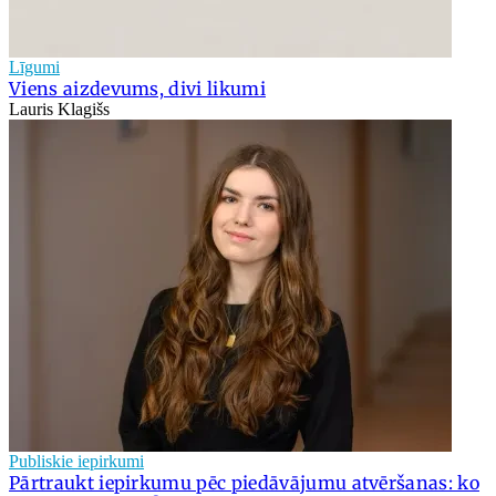
Līgumi
Viens aizdevums, divi likumi
Lauris Klagišs
Publiskie iepirkumi
Pārtraukt iepirkumu pēc piedāvājumu atvēršanas: ko