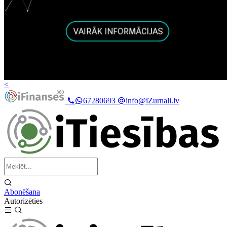
<
67280693
info@iZurnali.lv
Abonēšana
Autorizēties