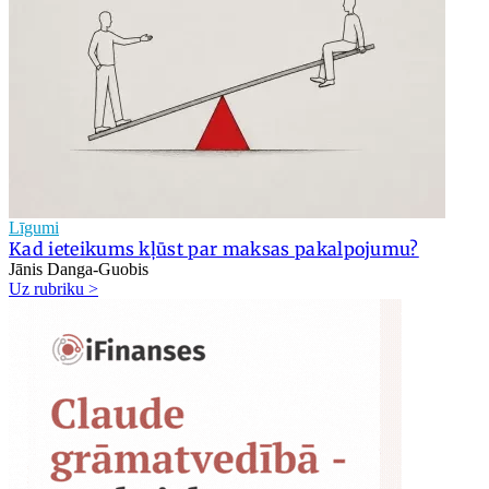
Līgumi
Kad ieteikums kļūst par maksas pakalpojumu?
Jānis Danga-Guobis
Uz rubriku >