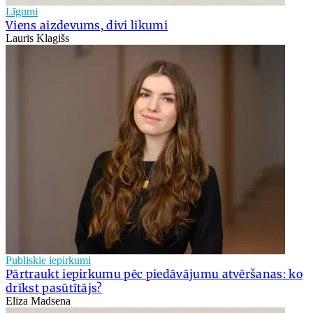
Līgumi
Viens aizdevums, divi likumi
Lauris Klagišs
Publiskie iepirkumi
Pārtraukt iepirkumu pēc piedāvājumu atvēršanas: ko
drīkst pasūtītājs?
Elīza Madsena