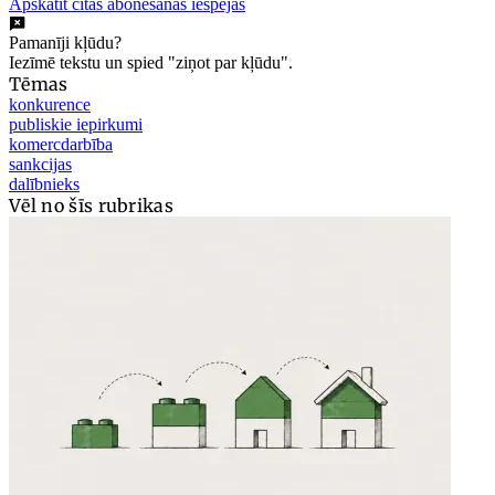
Apskatīt citas abonēšanas iespējas
Pamanīji kļūdu?
Iezīmē tekstu un spied "ziņot par kļūdu".
Tēmas
konkurence
publiskie iepirkumi
komercdarbība
sankcijas
dalībnieks
Vēl no šīs rubrikas