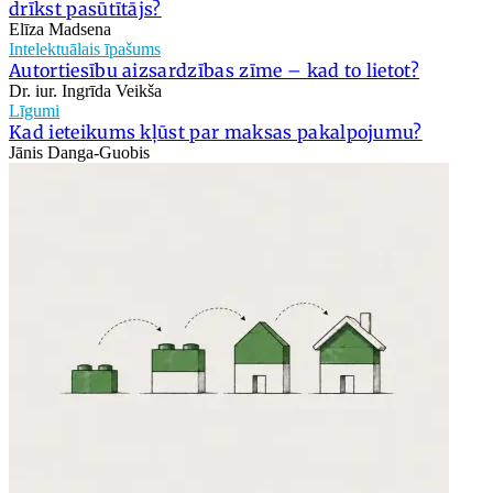
drīkst pasūtītājs?
Elīza Madsena
Intelektuālais īpašums
Autortiesību aizsardzības zīme – kad to lietot?
Dr. iur. Ingrīda Veikša
Līgumi
Kad ieteikums kļūst par maksas pakalpojumu?
Jānis Danga-Guobis