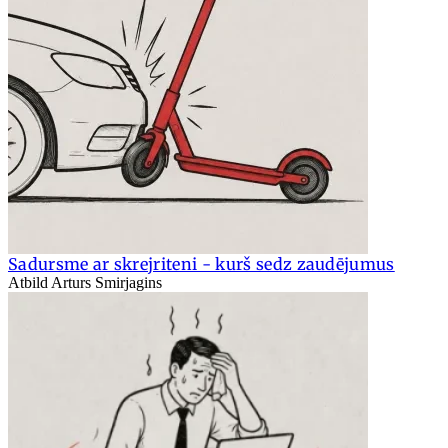
Sadursme ar skrejriteni - kurš sedz zaudējumus
Atbild Arturs Smirjagins