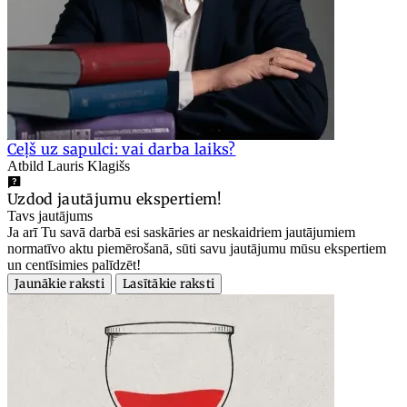
Ceļš uz sapulci: vai darba laiks?
Atbild Lauris Klagišs
Uzdod jautājumu ekspertiem!
Tavs jautājums
Ja arī Tu savā darbā esi saskāries ar neskaidriem jautājumiem
normatīvo aktu piemērošanā, sūti savu jautājumu mūsu ekspertiem
un centīsimies palīdzēt!
Jaunākie raksti
Lasītākie raksti