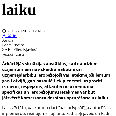
laiku
25.05.2020. • 17 MIN
Autors
Beata Plociņa
ZAB "Ellex Kļaviņš",
vecākā juriste
Ārkārtējās situācijas apstākļos,
kad daudziem
uzņēmumiem nav skaidra nākotne un
uzņēmējdarbību ierobežojoši vai ietekmējoši lēmumi
gan Latvijā, gan pasaulē tiek
pieņemti un grozīti
ik
dienu, iespējams, atkarībā no uzņēmuma
specifikas un ierobežojumu ietekmes var būt
jāizvērtē
komersanta darbības apturēšana uz laiku.
Lai izvērtētu, vai
komercdarbības brīvprātīga apturēšana
ir piemērots risinājums, jāplāno,
kādi soļi jāveic un
kādi