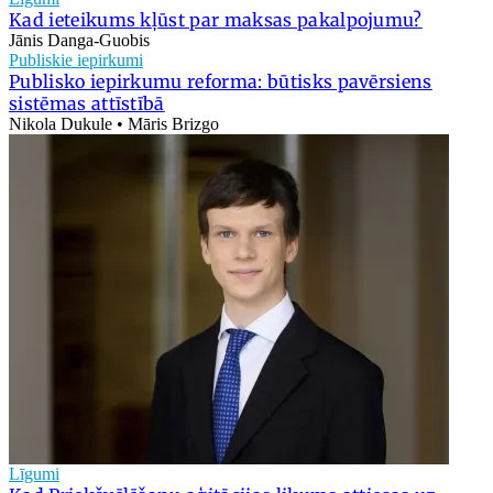
Kad ieteikums kļūst par maksas pakalpojumu?
Jānis Danga-Guobis
Publiskie iepirkumi
Publisko iepirkumu reforma: būtisks pavērsiens
sistēmas attīstībā
Nikola Dukule • Māris Brizgo
Līgumi