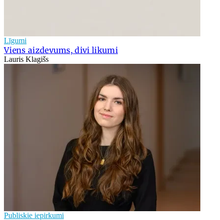
Līgumi
Viens aizdevums, divi likumi
Lauris Klagišs
Publiskie iepirkumi