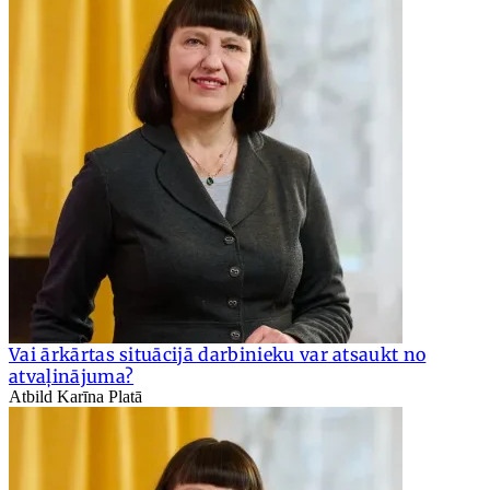
Vai ārkārtas situācijā darbinieku var atsaukt no
atvaļinājuma?
Atbild Karīna Platā