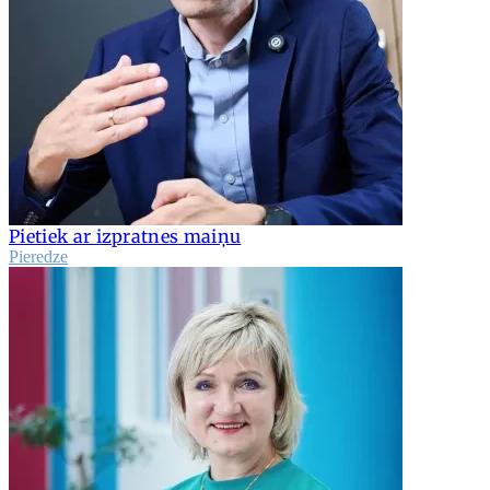
Pietiek ar izpratnes maiņu
Pieredze