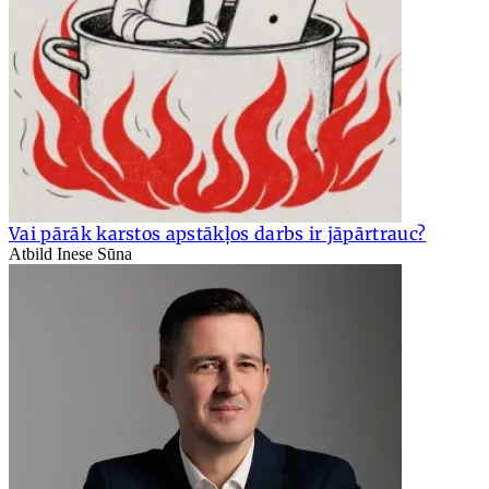
Vai pārāk karstos apstākļos darbs ir jāpārtrauc?
Atbild Inese Sūna