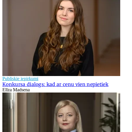
Publiskie iepirkumi
Konkursa dialogs: kad ar cenu vien nepietiek
Elīza Madsena