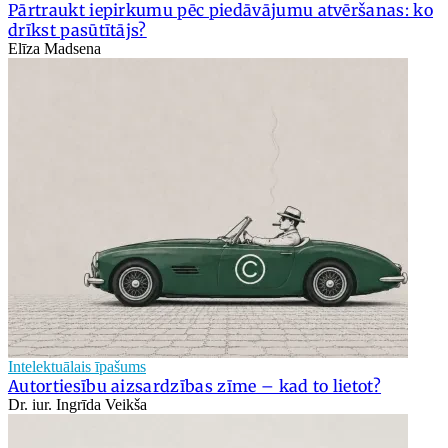
Pārtraukt iepirkumu pēc piedāvājumu atvēršanas: ko
drīkst pasūtītājs?
Elīza Madsena
Intelektuālais īpašums
Autortiesību aizsardzības zīme – kad to lietot?
Dr. iur. Ingrīda Veikša