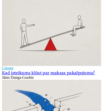
Līgumi
Kad ieteikums kļūst par maksas pakalpojumu?
Jānis Danga-Guobis