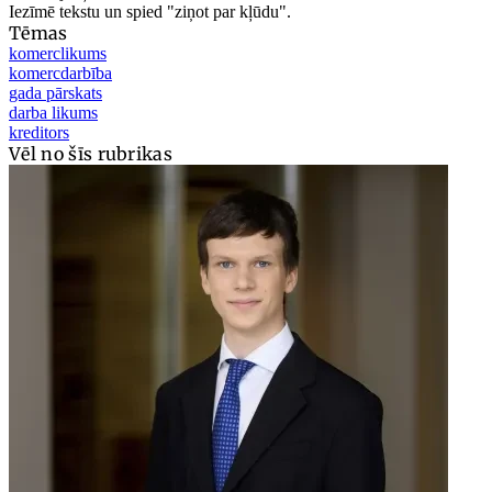
Iezīmē tekstu un spied "ziņot par kļūdu".
Tēmas
komerclikums
komercdarbība
gada pārskats
darba likums
kreditors
Vēl no šīs rubrikas