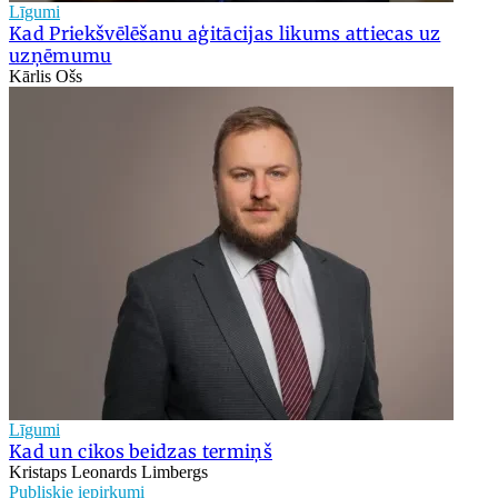
Līgumi
Kad Priekšvēlēšanu aģitācijas likums attiecas uz
uzņēmumu
Kārlis Ošs
Līgumi
Kad un cikos beidzas termiņš
Kristaps Leonards Limbergs
Publiskie iepirkumi