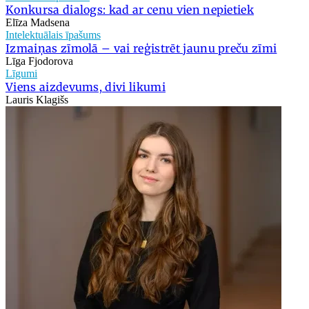
Konkursa dialogs: kad ar cenu vien nepietiek
Elīza Madsena
Intelektuālais īpašums
Izmaiņas zīmolā – vai reģistrēt jaunu preču zīmi
Līga Fjodorova
Līgumi
Viens aizdevums, divi likumi
Lauris Klagišs