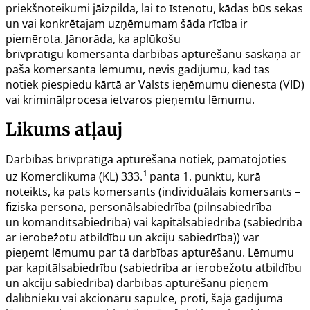
priekšnoteikumi jāizpilda, lai to īstenotu,
kādas būs sekas
un vai
konkrētajam uzņēmumam šāda rīcība ir
piemērota. Jānorāda,
ka aplūkošu
brīvprātīgu
komersanta darbības apturēšanu saskaņā ar
paša
komersanta lēmumu, nevis gadījumu,
kad tas
notiek
piespiedu
kārtā ar Valsts ieņēmumu dienesta (VID)
vai
kriminālprocesa ietvaros pieņemtu lēmumu.
Likums atļauj
Darbības brīvprātīga apturēšana notiek, pamatojoties
1
uz
Komerclikuma (KL)
333.
panta
1. punktu,
kurā
noteikts,
ka pats
komersants (individuālais
komersants –
fiziska persona, personālsabiedrība (pilnsabiedrība
un
komandītsabiedrība) vai
kapitālsabiedrība (sabiedrība
ar ierobežotu atbildību un akciju sabiedrība)) var
pieņemt lēmumu par tā darbības apturēšanu. Lēmumu
par
kapitālsabiedrību (sabiedrība ar ierobežotu atbildību
un akciju sabiedrība) darbības apturēšanu pieņem
dalībnieku vai akcionāru sapulce, proti, šajā gadījumā