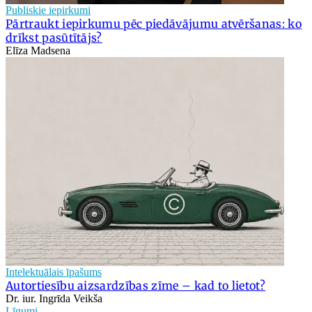
Publiskie iepirkumi
Pārtraukt iepirkumu pēc piedāvājumu atvēršanas: ko
drīkst pasūtītājs?
Elīza Madsena
Intelektuālais īpašums
Autortiesību aizsardzības zīme – kad to lietot?
Dr. iur. Ingrīda Veikša
Līgumi