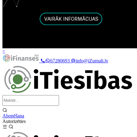
<
67280693
info@iZurnali.lv
Abonēšana
Autorizēties