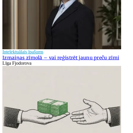
Intelektuālais īpašums
Izmaiņas zīmolā – vai reģistrēt jaunu preču zīmi
Līga Fjodorova