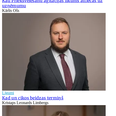
Kad Priekšvēlēšanu aģitācijas likums attiecas uz
uzņēmumu
Kārlis Ošs
Līgumi
Kad un cikos beidzas termiņš
Kristaps Leonards Limbergs