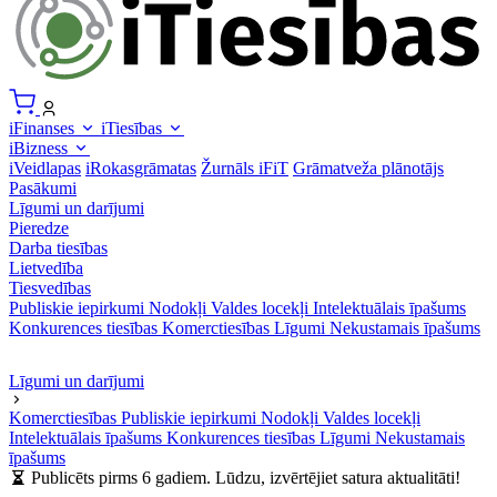
iFinanses
iTiesības
iBizness
iVeidlapas
iRokasgrāmatas
Žurnāls iFiT
Grāmatveža plānotājs
Pasākumi
Līgumi un darījumi
Pieredze
Darba tiesības
Lietvedība
Tiesvedības
Publiskie iepirkumi
Nodokļi
Valdes locekļi
Intelektuālais īpašums
Konkurences tiesības
Komerctiesības
Līgumi
Nekustamais īpašums
Līgumi un darījumi
Komerctiesības
Publiskie iepirkumi
Nodokļi
Valdes locekļi
Intelektuālais īpašums
Konkurences tiesības
Līgumi
Nekustamais
īpašums
Publicēts pirms 6 gadiem. Lūdzu, izvērtējiet satura aktualitāti!