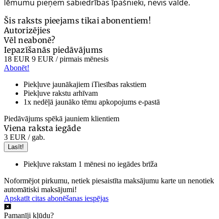
lēmumu pieņem sabiedrības īpašnieki, nevis valde.
Šis raksts pieejams tikai abonentiem!
Autorizējies
Vēl neabonē?
Iepazīšanās piedāvājums
18 EUR
9 EUR
/ pirmais mēnesis
Abonēt!
Piekļuve jaunākajiem iTiesības rakstiem
Piekļuve rakstu arhīvam
1x nedēļā jaunāko tēmu apkopojums e-pastā
Piedāvājums spēkā jauniem klientiem
Viena raksta iegāde
3 EUR
/ gab.
Lasīt!
Piekļuve rakstam 1 mēnesi no iegādes brīža
Noformējot pirkumu, netiek piesaistīta maksājumu karte un nenotiek
automātiski maksājumi!
Apskatīt citas abonēšanas iespējas
Pamanīji kļūdu?