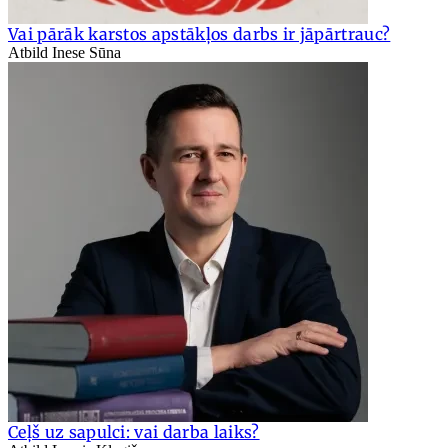
Vai pārāk karstos apstākļos darbs ir jāpārtrauc?
Atbild Inese Sūna
Ceļš uz sapulci: vai darba laiks?