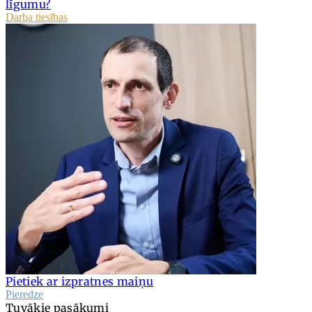
līgumu?
Darba tiesības
Pietiek ar izpratnes maiņu
Pieredze
Tuvākie pasākumi