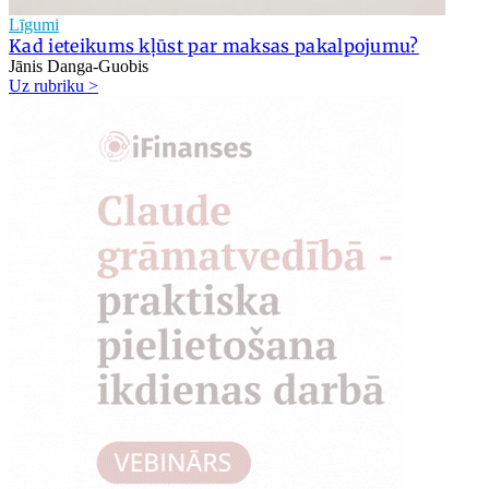
Līgumi
Kad ieteikums kļūst par maksas pakalpojumu?
Jānis Danga-Guobis
Uz rubriku >