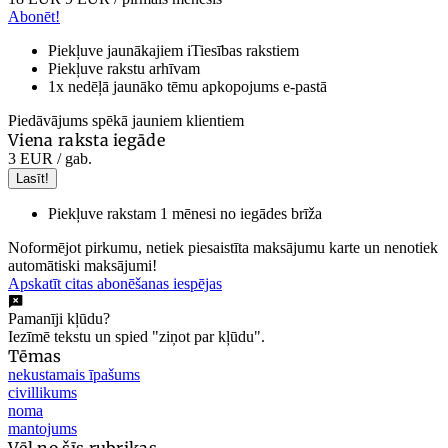
Abonēt!
Piekļuve jaunākajiem iTiesības rakstiem
Piekļuve rakstu arhīvam
1x nedēļā jaunāko tēmu apkopojums e-pastā
Piedāvājums spēkā jauniem klientiem
Viena raksta iegāde
3 EUR
/ gab.
Lasīt!
Piekļuve rakstam 1 mēnesi no iegādes brīža
Noformējot pirkumu, netiek piesaistīta maksājumu karte un nenotiek
automātiski maksājumi!
Apskatīt citas abonēšanas iespējas
Pamanīji kļūdu?
Iezīmē tekstu un spied "ziņot par kļūdu".
Tēmas
nekustamais īpašums
civillikums
noma
mantojums
Vēl no šīs rubrikas