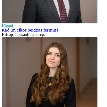
Līgumi
Kad un cikos beidzas termiņš
Kristaps Leonards Limbergs