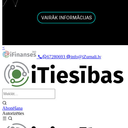
<
67280693
info@iZurnali.lv
Abonēšana
Autorizēties