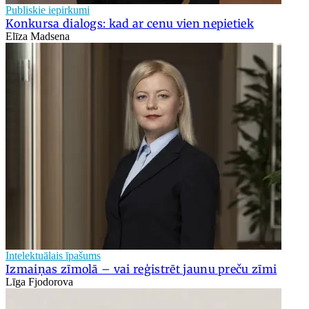
Publiskie iepirkumi
Konkursa dialogs: kad ar cenu vien nepietiek
Elīza Madsena
Intelektuālais īpašums
Izmaiņas zīmolā – vai reģistrēt jaunu preču zīmi
Līga Fjodorova