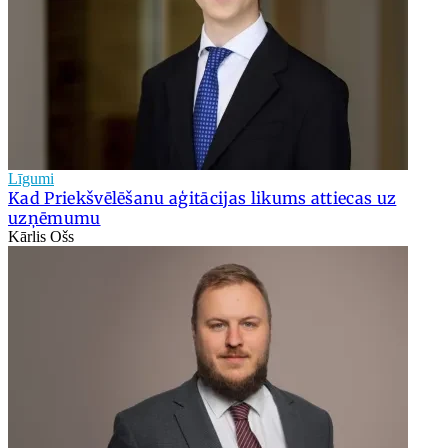
Līgumi
Kad Priekšvēlēšanu aģitācijas likums attiecas uz
uzņēmumu
Kārlis Ošs