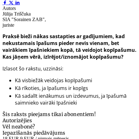
Autors
Jūlija Triščuka
SIA "Sorainen ZAB",
juriste
Praksē bieži nākas sastapties ar gadījumiem, kad
nekustamais īpašums pieder nevis vienam, bet
vairākiem īpašniekiem kopā, tā veidojot kopīpašumu.
Kas jāņem vērā, izīrējot/iznomājot kopīpašumu?
Izlasot šo rakstu, uzzināsi:
Kā visbiežāk veidojas kopīpašumi
Kā rīkoties, ja īpašums ir kopīgs
Kā sadalīt ienākumus un izdevumus, ja īpašumā
saimnieko vairāki īpašnieki
Šis raksts pieejams tikai abonentiem!
Autorizējies
Vēl neabonē?
Iepazīšanās piedāvājums
18 EUR
9 EUR
/ pirmais mēnesis