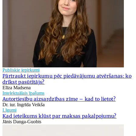
Publiskie iepirkumi
Pārtraukt iepirkumu pēc piedāvājumu atvēršanas: ko
drīkst pasūtītājs?
Elīza Madsena
Intelektuālais īpašums
Autortiesību aizsardzības zīme – kad to lietot?
Dr. iur. Ingrīda Veikša
Līgumi
Kad ieteikums kļūst par maksas pakalpojumu?
Jānis Danga-Guobis