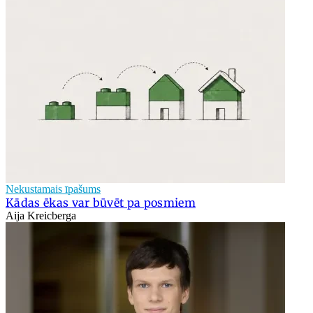
Nekustamais īpašums
Kādas ēkas var būvēt pa posmiem
Aija Kreicberga