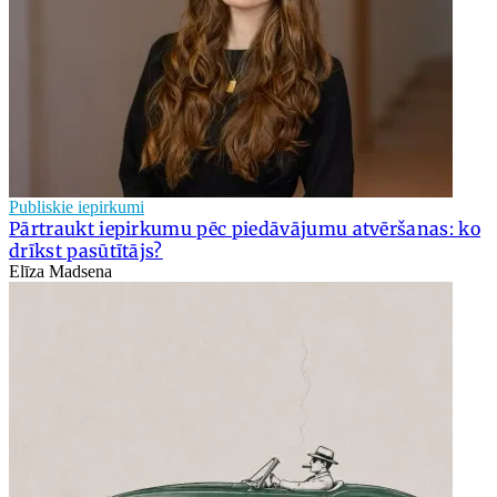
Publiskie iepirkumi
Pārtraukt iepirkumu pēc piedāvājumu atvēršanas: ko
drīkst pasūtītājs?
Elīza Madsena