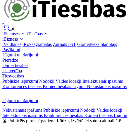
iFinanses
iTiesības
iBizness
iVeidlapas
iRokasgrāmatas
Žurnāls iFiT
Grāmatveža plānotājs
Pasākumi
Līgumi un darījumi
Pieredze
Darba tiesības
Lietvedība
Tiesvedības
Publiskie iepirkumi
Nodokļi
Valdes locekļi
Intelektuālais īpašums
Konkurences tiesības
Komerctiesības
Līgumi
Nekustamais īpašums
Līgumi un darījumi
Nekustamais īpašums
Publiskie iepirkumi
Nodokļi
Valdes locekļi
Intelektuālais īpašums
Konkurences tiesības
Komerctiesības
Līgumi
Publicēts pirms 2 gadiem. Lūdzu, izvērtējiet satura aktualitāti!