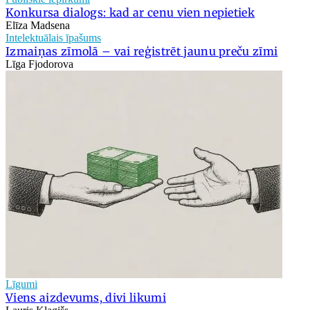
Konkursa dialogs: kad ar cenu vien nepietiek
Elīza Madsena
Intelektuālais īpašums
Izmaiņas zīmolā – vai reģistrēt jaunu preču zīmi
Līga Fjodorova
Līgumi
Viens aizdevums, divi likumi