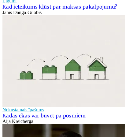
Līgumi
Kad ieteikums kļūst par maksas pakalpojumu?
Jānis Danga-Guobis
Nekustamais īpašums
Kādas ēkas var būvēt pa posmiem
Aija Kreicberga