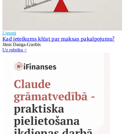
Līgumi
Kad ieteikums kļūst par maksas pakalpojumu?
Jānis Danga-Guobis
Uz rubriku >