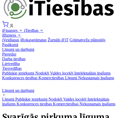
iFinanses
iTiesības
iBizness
iVeidlapas
iRokasgrāmatas
Žurnāls iFiT
Grāmatveža plānotājs
Pasākumi
Līgumi un darījumi
Pieredze
Darba tiesības
Lietvedība
Tiesvedības
Publiskie iepirkumi
Nodokļi
Valdes locekļi
Intelektuālais īpašums
Konkurences tiesības
Komerctiesības
Līgumi
Nekustamais īpašums
Līgumi un darījumi
Līgumi
Publiskie iepirkumi
Nodokļi
Valdes locekļi
Intelektuālais
īpašums
Konkurences tiesības
Komerctiesības
Nekustamais īpašums
Svarīgās pirkuma līguma