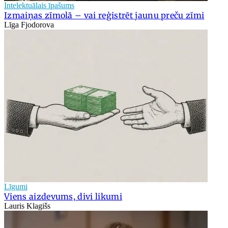
Intelektuālais īpašums
Izmaiņas zīmolā – vai reģistrēt jaunu preču zīmi
Līga Fjodorova
Līgumi
Viens aizdevums, divi likumi
Lauris Klagišs