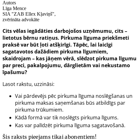
Autors
Līga Mence
SIA "ZAB Ellex Kļaviņš",
zvērināta advokāte
Cits vēlas iegādāties darbojošos uzņēmumu, cits –
lietotus bērnu ratiņus. Pirkuma līguma priekšmeti
praksē var būt ļoti atšķirīgi. Tāpēc, lai laicīgi
sagatavotos dažādiem pirkuma līgumiem,
skaidrojam – kas jāņem vērā, slēdzot pirkuma līgumu
par preci, pakalpojumu, dārglietām vai nekustamo
īpašumu?
Lasot rakstu, uzzināsi:
Vai pārdevējs pēc pirkuma līguma noslēgšanas un
pirkuma maksas saņemšanas būs atbildīgs par
pirkuma trūkumiem.
Kādā formā var tik noslēgts pirkuma līgums.
Kas var palīdzēt pirkuma līguma sagatavošanā.
Šis raksts pieejams tikai abonentiem!