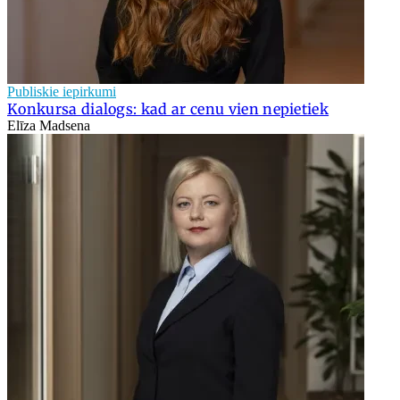
Publiskie iepirkumi
Konkursa dialogs: kad ar cenu vien nepietiek
Elīza Madsena