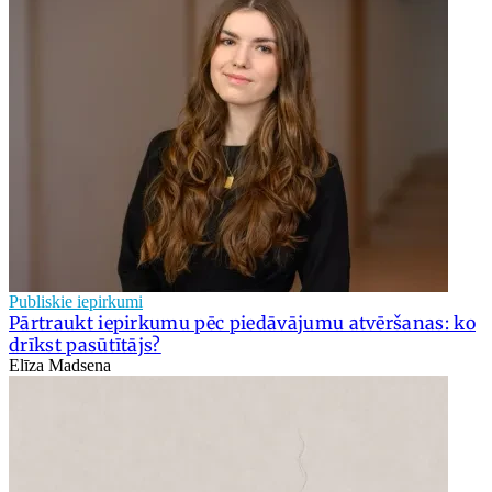
Publiskie iepirkumi
Pārtraukt iepirkumu pēc piedāvājumu atvēršanas: ko
drīkst pasūtītājs?
Elīza Madsena