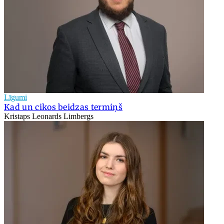
Līgumi
Kad un cikos beidzas termiņš
Kristaps Leonards Limbergs