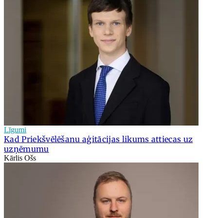
Līgumi
Kad Priekšvēlēšanu aģitācijas likums attiecas uz
uzņēmumu
Kārlis Ošs