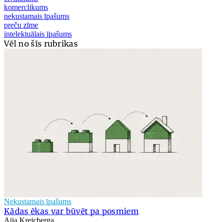
komerclikums
nekustamais īpašums
preču zīme
intelektuālais īpašums
Vēl no šīs rubrikas
Nekustamais īpašums
Kādas ēkas var būvēt pa posmiem
Aija Kreicberga