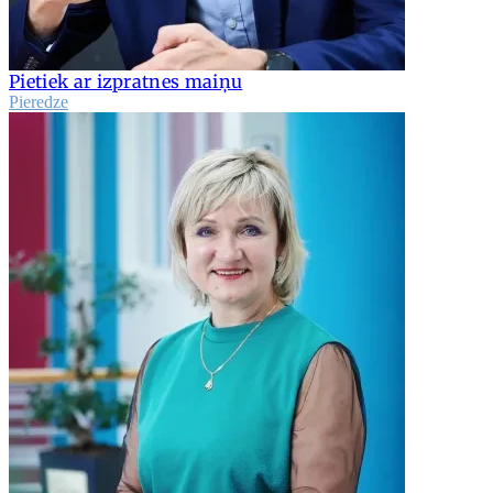
Pietiek ar izpratnes maiņu
Pieredze