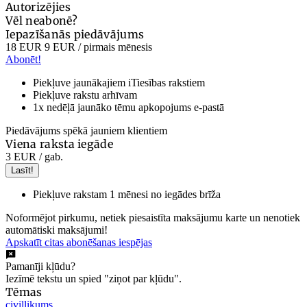
Autorizējies
Vēl neabonē?
Iepazīšanās piedāvājums
18 EUR
9 EUR
/ pirmais mēnesis
Abonēt!
Piekļuve jaunākajiem iTiesības rakstiem
Piekļuve rakstu arhīvam
1x nedēļā jaunāko tēmu apkopojums e-pastā
Piedāvājums spēkā jauniem klientiem
Viena raksta iegāde
3 EUR
/ gab.
Lasīt!
Piekļuve rakstam 1 mēnesi no iegādes brīža
Noformējot pirkumu, netiek piesaistīta maksājumu karte un nenotiek
automātiski maksājumi!
Apskatīt citas abonēšanas iespējas
Pamanīji kļūdu?
Iezīmē tekstu un spied "ziņot par kļūdu".
Tēmas
civillikums