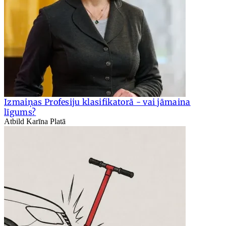
Izmaiņas Profesiju klasifikatorā - vai jāmaina
līgums?
Atbild Karīna Platā