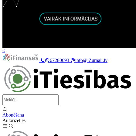
<
67280693
info@iZurnali.lv
Abonēšana
Autorizēties