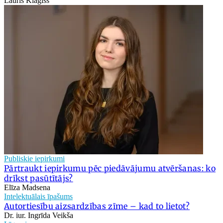
Lauris Klagišs
Publiskie iepirkumi
Pārtraukt iepirkumu pēc piedāvājumu atvēršanas: ko
drīkst pasūtītājs?
Elīza Madsena
Intelektuālais īpašums
Autortiesību aizsardzības zīme – kad to lietot?
Dr. iur. Ingrīda Veikša