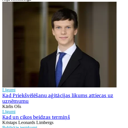
Līgumi
Kad Priekšvēlēšanu aģitācijas likums attiecas uz
uzņēmumu
Kārlis Ošs
Līgumi
Kad un cikos beidzas termiņš
Kristaps Leonards Limbergs
Publiskie iepirkumi