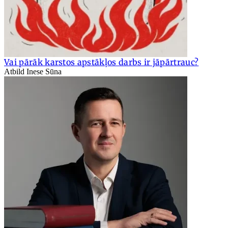
Vai pārāk karstos apstākļos darbs ir jāpārtrauc?
Atbild Inese Sūna